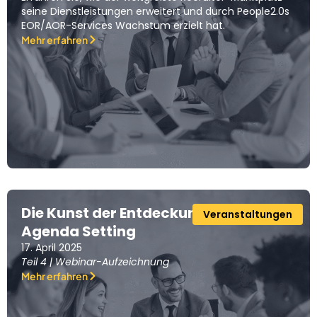
seine Dienstleistungen erweitert und durch People2.0s
EOR/AOR-Services Wachstum erzielt hat.
Mehr erfahren
Die Kunst der Entdeckung und des
Veranstaltungen
Agenda Setting
17. April 2025
Teil 4 | Webinar-Aufzeichnung
Mehr erfahren