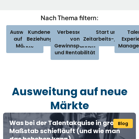
Nach Thema filtern:
Ausweitung
Kundenentwicklung und
Verbesserung
Start und Wachs
Tale
auf neue
Beziehungsmanagement
von
Zeitarbeits-/Vertra
Experi
Märkte
Gewinnspannen
Manage
und Rentabilität
Ausweitung auf neue
Märkte
Was bei der Talentakquise in großem
Blog
Maßstab schiefläuft (und wie man