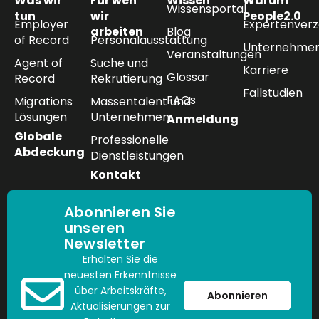
Was wir
Für wen
Wissen
Warum
Wissensportal
tun
wir
People2.0
Employer
Expertenverz
arbeiten
Blog
of Record
Personalausstattung
Unternehmen
Veranstaltungen
Agent of
Suche und
Karriere
Glossar
Record
Rekrutierung
Fallstudien
FAQs
Migrations
Massentalent und
Lösungen
Unternehmen
Anmeldung
Globale
Professionelle
Abdeckung
Dienstleistungen
Kontakt
Abonnieren Sie
unseren
Newsletter
Erhalten Sie die
neuesten Erkenntnisse
über Arbeitskräfte,
Abonnieren
Aktualisierungen zur