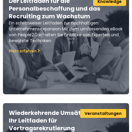
Der Leitfaden für die
Knowledge
Personalbeschaffung und das
Recruiting zum Wachstum
Ein schrittweiser Leitfaden zur nachhaltigen
Unternehmensexpansion Mit dem umfassenden eBook
von People2.0 erhalten Sie Einblicke von Experten und
bewährte Techniken
Mehr erfahren
Wiederkehrende Umsätze generieren:
Veranstaltungen
Ihr Leitfaden für
Vertragsrekrutierung