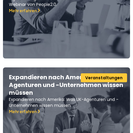
Webinar von People2.0.
Mehr erfahren
Expandieren nach Amerika: Was UK-
Veranstaltungen
Agenturen und -Unternehmen wissen
müssen
Expandieren nach Amerika: Was UK-Agenturen und -
Unternehmen wissen müssen
Mehr erfahren