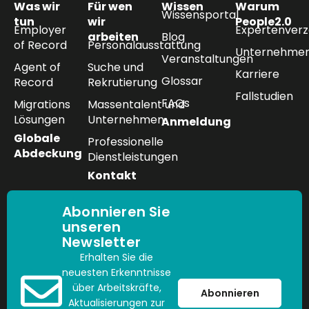
Was wir
Für wen
Wissen
Warum
Wissensportal
tun
wir
People2.0
Employer
Expertenverz
arbeiten
Blog
of Record
Personalausstattung
Unternehmen
Veranstaltungen
Agent of
Suche und
Karriere
Glossar
Record
Rekrutierung
Fallstudien
FAQs
Migrations
Massentalent und
Lösungen
Unternehmen
Anmeldung
Globale
Professionelle
Abdeckung
Dienstleistungen
Kontakt
Abonnieren Sie
unseren
Newsletter
Erhalten Sie die
neuesten Erkenntnisse
über Arbeitskräfte,
Abonnieren
Aktualisierungen zur