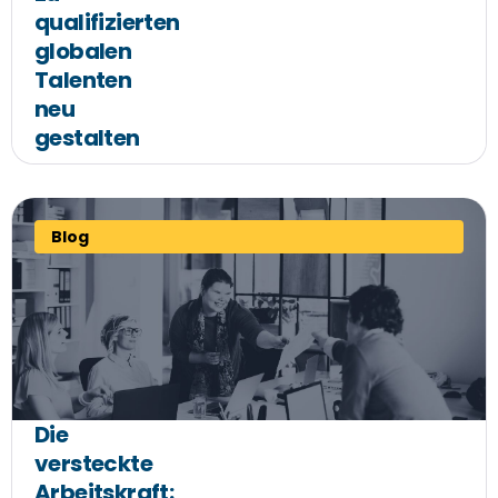
qualifizierten
globalen
Talenten
neu
gestalten
Blog
Die
versteckte
Arbeitskraft: