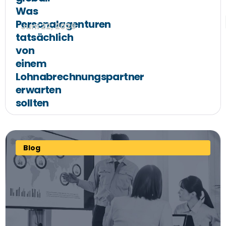
Was
Personalagenturen
Juni 22, 2026
tatsächlich
von
einem
Lohnabrechnungspartner
erwarten
sollten
Blog