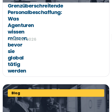
Grenzüberschreitende
Personalbeschaffung:
Was
Agenturen
wissen
müssen,
Mai 25, 2026
bevor
sie
global
tätig
werden
Blog