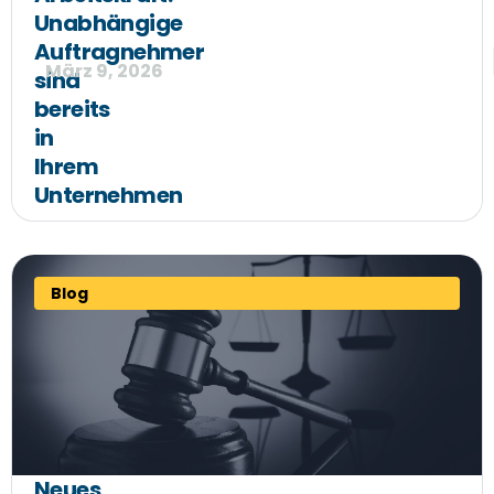
Unabhängige
Auftragnehmer
März 9, 2026
sind
bereits
in
Ihrem
Unternehmen
Blog
Neues