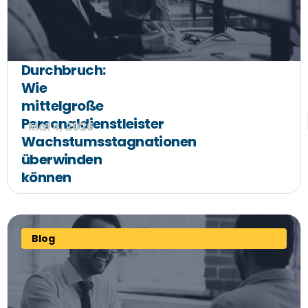
Durchbruch:
Wie
mittelgroße
Personaldienstleister
Mai 4, 2026
Wachstumsstagnationen
überwinden
können
Blog