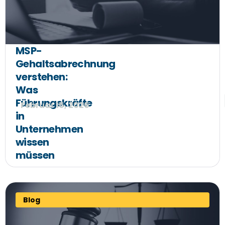
MSP-
Gehaltsabrechnung
verstehen:
Was
Führungskräfte
Februar 16, 2026
in
Unternehmen
wissen
müssen
Blog