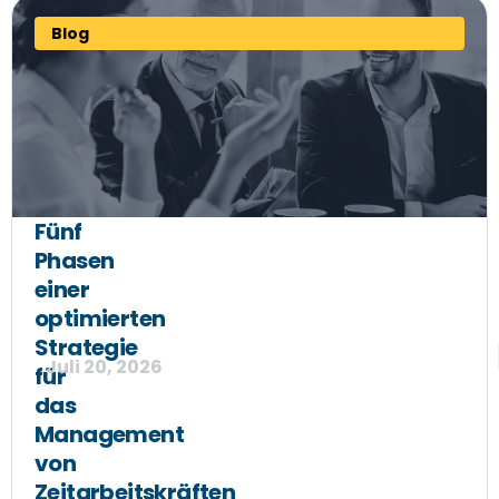
Blog
Fünf
Phasen
einer
optimierten
Strategie
Juli 20, 2026
für
das
Management
von
Zeitarbeitskräften