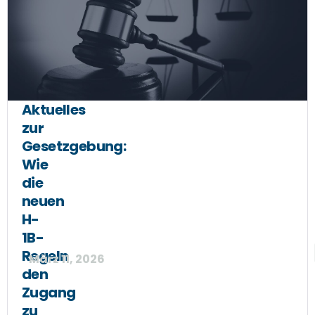
Aktuelles
zur
Gesetzgebung:
Wie
die
neuen
H-
1B-
Regeln
März 11, 2026
den
Zugang
zu