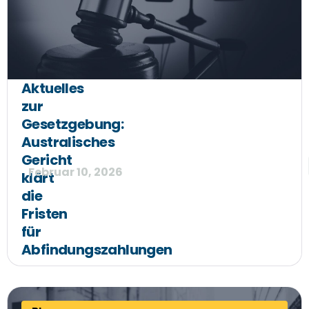
Aktuelles
zur
Gesetzgebung:
Australisches
Gericht
Februar 10, 2026
klärt
die
Fristen
für
Abfindungszahlungen