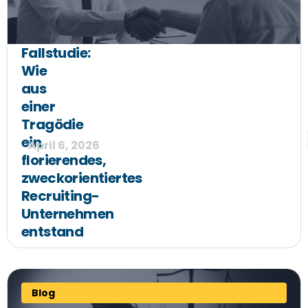
Fallstudie:
Wie
aus
einer
Tragödie
ein
April 6, 2026
florierendes,
zweckorientiertes
Recruiting-
Unternehmen
entstand
Blog