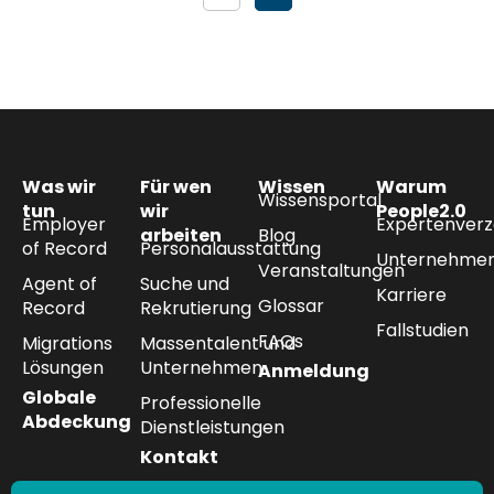
Was wir
Für wen
Wissen
Warum
Wissensportal
tun
wir
People2.0
Employer
Expertenverz
arbeiten
Blog
of Record
Personalausstattung
Unternehmen
Veranstaltungen
Agent of
Suche und
Karriere
Glossar
Record
Rekrutierung
Fallstudien
FAQs
Migrations
Massentalent und
Lösungen
Unternehmen
Anmeldung
Globale
Professionelle
Abdeckung
Dienstleistungen
Kontakt