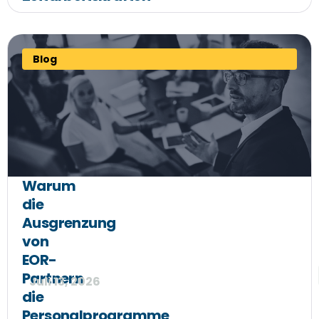
Blog
Warum
die
Ausgrenzung
von
EOR-
Partnern
Juli 13, 2026
die
Personalprogramme