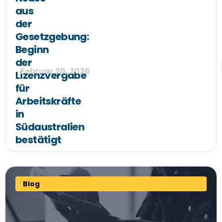
aus
der
Gesetzgebung:
Beginn
der
Februar 20, 2026
Lizenzvergabe
für
Arbeitskräfte
in
Südaustralien
bestätigt
Blog