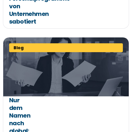
von
Unternehmen
sabotiert
Blog
Nur
dem
Namen
nach
global: