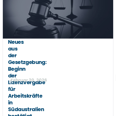
Neues
aus
der
Gesetzgebung:
Beginn
der
Februar 20, 2026
Lizenzvergabe
für
Arbeitskräfte
in
Südaustralien