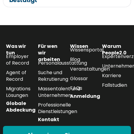
bestätigt
Was wir
Für wen
Wissen
Warum
Wissensportal
tun
wir
People2.0
Employer
Expertenverz
arbeiten
Blog
of Record
Personalausstattung
Unternehmen
Veranstaltungen
Agent of
Suche und
Karriere
Glossar
Record
Rekrutierung
Fallstudien
FAQs
Migrations
Massentalent und
Lösungen
Unternehmen
Anmeldung
Globale
Professionelle
Abdeckung
Dienstleistungen
Kontakt