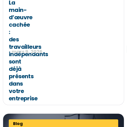
La
main-
d’œuvre
cachée
:
des
travailleurs
mars 9, 2026
indépendants
sont
déjà
présents
dans
votre
entreprise
Blog