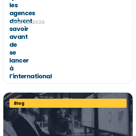
les
agences
doivent
mai 25, 2026
savoir
avant
de
se
lancer
à
l’international
Blog