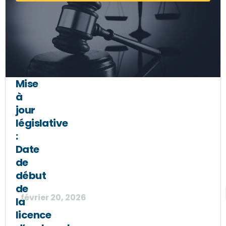
Mise
à
jour
législative
:
Date
de
début
de
février 20, 2026
la
licence