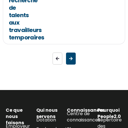
recherche
de
talents
aux
travailleurs
temporaires
Ce que
Qui nous
Connaissances
Pourquoi
Centre de
nous
servons
People2.0
Dotation
connaissances
Répertoire
faisons
Employeur
des