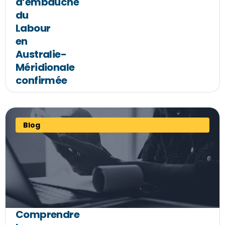
d’embauche
du
Labour
en
Australie-
Méridionale
confirmée
Blog
Comprendre