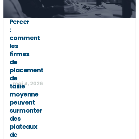
Percer
:
comment
les
firmes
de
placement
de
mai 4, 2026
taille
moyenne
peuvent
surmonter
des
plateaux
de