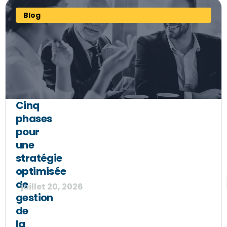
Blog
Cinq
phases
pour
une
stratégie
optimisée
de
juillet 20, 2026
gestion
de
la