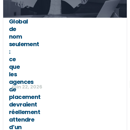
Global
de
nom
seulement
:
ce
que
les
agences
juin 22, 2026
de
placement
devraient
réellement
attendre
d’un