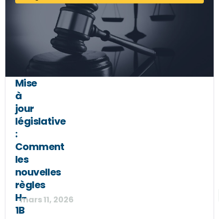
Mise
à
jour
législative
:
Comment
les
nouvelles
règles
H-
mars 11, 2026
1B