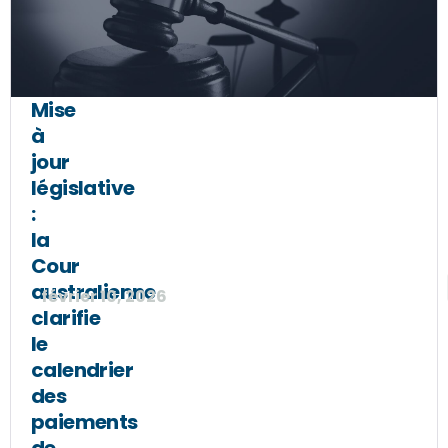
Mise
à
jour
législative
:
la
Cour
australienne
février 10, 2026
clarifie
le
calendrier
des
paiements