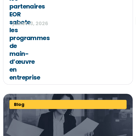
partenaires
EOR
sabote
juillet 13, 2026
les
programmes
de
main-
d’œuvre
en
entreprise
Blog