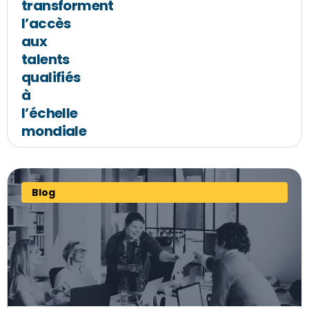
transforment
l’accès
aux
talents
qualifiés
à
l’échelle
mondiale
Blog