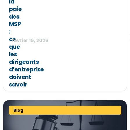
la
paie
des
MSP
:
ce
février 16, 2026
que
les
dirigeants
d’entreprise
doivent
savoir
Blog