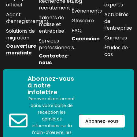
Recherche et
Blog
officiel
experts
recrutement
Événements
Agent
Actualités
Talents de
Glossaire
d’enregistrement
de
masse et
l’entreprise
FAQ
Solutions de
entreprise
migration
Carrières
Connexion
Services
Couverture
professionnels
Études de
mondiale
cas
Contactez-
nous
Abonnez-vous
à notre
infolettre
Recevez directement
dans votre boîte de
réception les
dernières
Abonnez-vous
informations sur la
main-d’œuvre, les