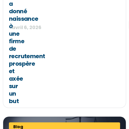
a
donné
naissance
à
avril 6, 2026
une
firme
de
recrutement
prospère
et
axée
sur
un
but
Blog