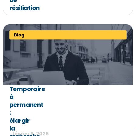
de
résiliation
Blog
Temporaire
à
permanent
:
élargir
la
février 9, 2026