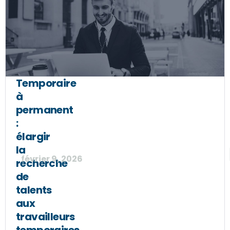
Temporaire
à
permanent
:
élargir
la
février 9, 2026
recherche
de
talents
aux
travailleurs