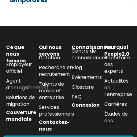
temporaires
Ce que
Qui nous
Connaissances
Pourquoi
Centre de
nous
servons
People2.0
Dotation
connaissances
Répertoire
faisons
Employeur
des
Recherche et
Blog
officiel
experts
recrutement
Événements
Agent
Actualités
Talents de
Glossaire
d’enregistrement
de
masse et
l’entreprise
FAQ
Solutions de
entreprise
migration
Carrières
Connexion
Services
Couverture
professionnels
Études de
mondiale
cas
Contactez-
nous