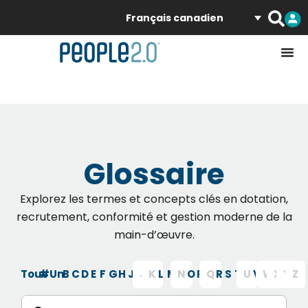
Français canadien
Glossaire
Explorez les termes et concepts clés en dotation,
recrutement, conformité et gestion moderne de la
main-d’œuvre.
Tous
#
Un
B
C
D
E
F
G
H
Je
J
K
L
M
N
O
P
Q
R
S
T
U
V
W
X
Y
Z