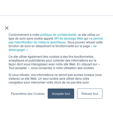
×
H
human cloud
Conformément à notre
politique de confidentialité
, ce site utilise un
type de suivi sans cookie appelé
API de stockage Web
qui
ne permet
pas l'identification de visiteurs spécifiques
. Vous pouvez refuser cette
fonction de suivi en désactivant la fonctionnalité sur la page «
se
désengager
».
Ce site utilise également des cookies à des fins fonctionnelles,
analytiques et publicitaires pour collecter des informations sur la
façon dont vous interagissez avec notre site Web. En cliquant sur «
Tout accepter », vous consentez à notre utilisation des cookies.
Si vous refusez, vos informations ne seront pas suivies lorsque vous
visiterez ce site Web. Un seul cookie sera utilisé dans votre
navigateur pour mémoriser votre choix de ne pas être suivi.
Paramètres des Cookies
Accepter tout
Refuser tout