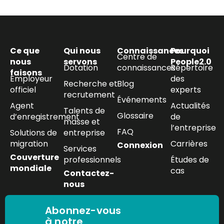
Ce que
Qui nous
Connaissances
Pourquoi
Centre de
nous
servons
People2.0
Dotation
connaissances
Répertoire
faisons
Employeur
des
Recherche et
Blog
officiel
experts
recrutement
Événements
Agent
Actualités
Talents de
Glossaire
d’enregistrement
de
masse et
l’entreprise
FAQ
Solutions de
entreprise
migration
Carrières
Connexion
Services
Couverture
professionnels
Études de
mondiale
cas
Contactez-
nous
Abonnez-vous
à notre