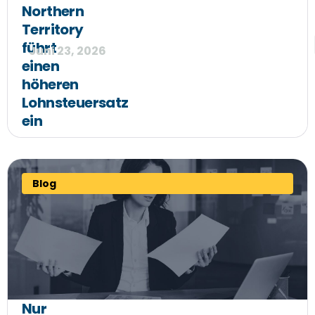
Northern
Territory
führt
Juni 23, 2026
einen
höheren
Lohnsteuersatz
ein
Blog
Nur