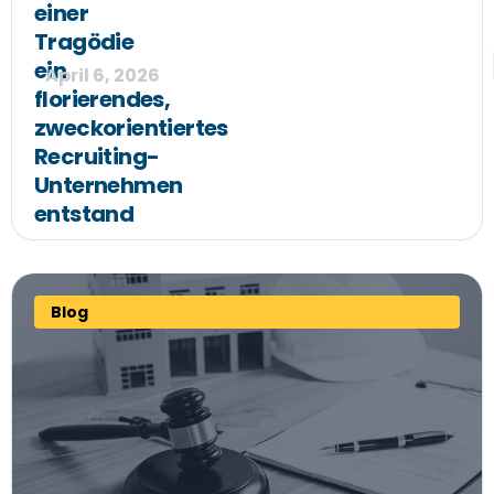
einer
Tragödie
ein
April 6, 2026
florierendes,
zweckorientiertes
Recruiting-
Unternehmen
entstand
Blog