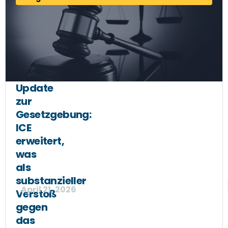
Update
zur
Gesetzgebung:
ICE
erweitert,
was
als
substanzieller
April 21, 2026
Verstoß
gegen
das