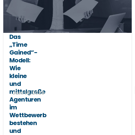
Das
„Time
Gained“-
Modell:
Wie
kleine
und
mittelgroße
Juni 18, 2026
Agenturen
im
Wettbewerb
bestehen
und