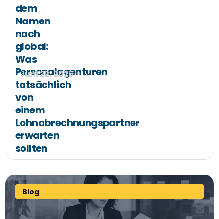
dem
Namen
nach
global:
Was
Personalagenturen
Juni 22, 2026
tatsächlich
von
einem
Lohnabrechnungspartner
erwarten
sollten
Blog