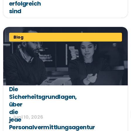
erfolgreich
sind
Blog
Die
Sicherheitsgrundlagen,
über
die
Juni 10, 2026
jede
Personalvermittlungsagentur