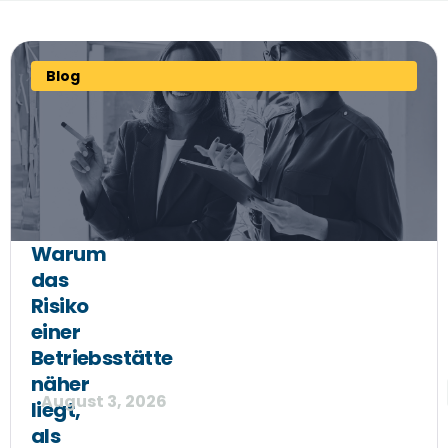
Blog
Warum
das
Risiko
einer
Betriebsstätte
näher
August 3, 2026
liegt,
als