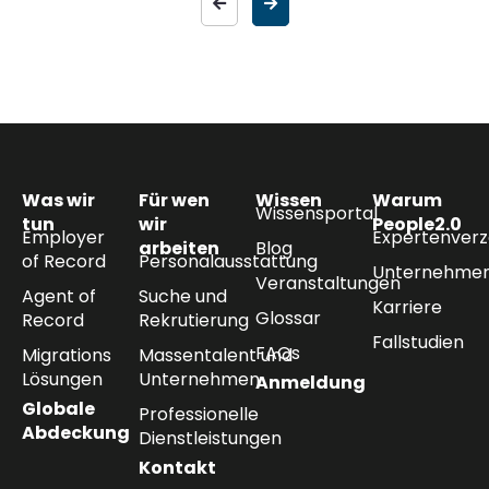
Was wir
Für wen
Wissen
Warum
Wissensportal
tun
wir
People2.0
Employer
Expertenverz
arbeiten
Blog
of Record
Personalausstattung
Unternehmen
Veranstaltungen
Agent of
Suche und
Karriere
Glossar
Record
Rekrutierung
Fallstudien
FAQs
Migrations
Massentalent und
Lösungen
Unternehmen
Anmeldung
Globale
Professionelle
Abdeckung
Dienstleistungen
Kontakt