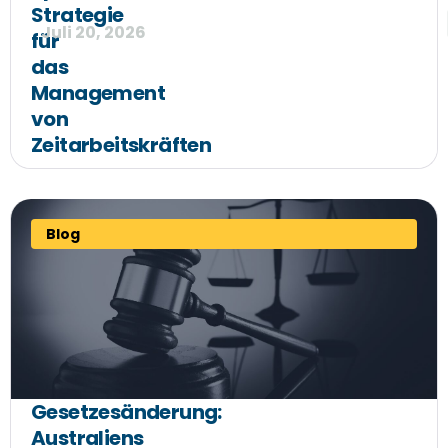
Strategie
Juli 20, 2026
für
das
Management
von
Zeitarbeitskräften
Blog
Gesetzesänderung:
Australiens