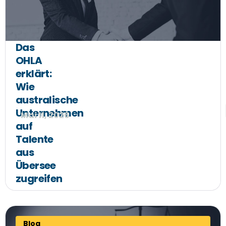
Das
OHLA
erklärt:
Wie
australische
Unternehmen
Mai 11, 2026
auf
Talente
aus
Übersee
zugreifen
Blog