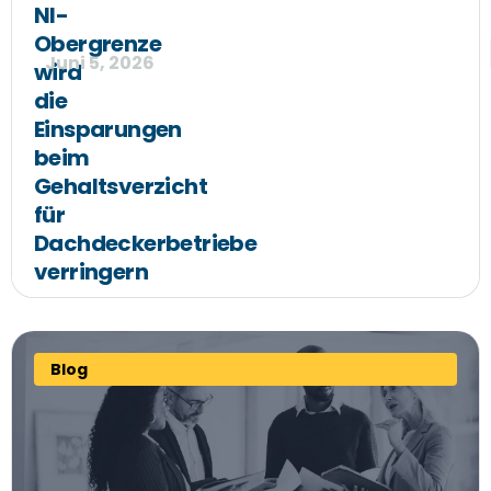
NI-
Obergrenze
Juni 5, 2026
wird
die
Einsparungen
beim
Gehaltsverzicht
für
Dachdeckerbetriebe
verringern
Blog