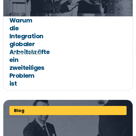
Warum
die
Integration
globaler
Arbeitskräfte
Juni 1, 2026
ein
zweiteiliges
Problem
ist
Blog