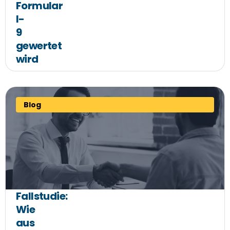
Formular
I-
9
gewertet
wird
Blog
Fallstudie:
Wie
aus