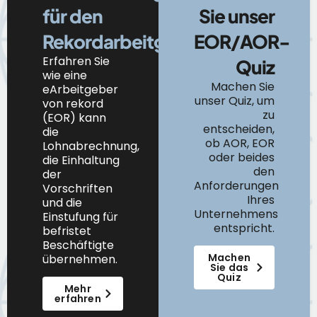
für den
Sie unser
Rekordarbeitgeber
EOR/AOR-
Erfahren Sie
Quiz
wie
eine
Machen Sie
e
Arbeitgeber
unser Quiz, um
von
r
ekord
zu
(EOR) kann
entscheiden,
die
ob AOR, EOR
Lohnabrechnung,
oder beides
die Einhaltung
den
der
Anforderungen
Vorschriften
Ihres
und die
Unternehmens
Einstufung
für
entspricht.
befristet
Beschäftigte
Machen
übernehmen.
Sie das
Quiz
Mehr
erfahren