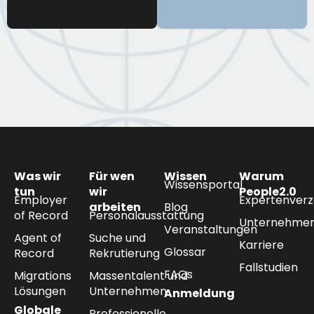
Was wir
Für wen
Wissen
Warum
Wissensportal
tun
wir
People2.0
Employer
Expertenverz
arbeiten
Blog
of Record
Personalausstattung
Unternehmen
Veranstaltungen
Agent of
Suche und
Karriere
Glossar
Record
Rekrutierung
Fallstudien
FAQs
Migrations
Massentalent und
Lösungen
Unternehmen
Anmeldung
Globale
Professionelle