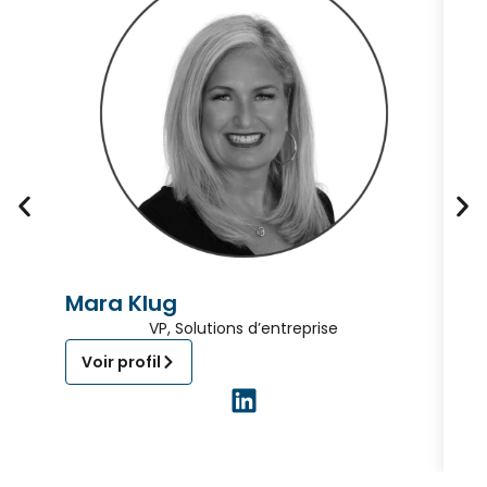
Mara Klug
L
VP, Solutions d’entreprise
Voir profil