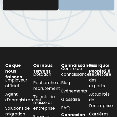
Ce que
Qui nous
Connaissances
Pourquoi
Centre de
nous
servons
People2.0
Dotation
connaissances
Répertoire
faisons
Employeur
des
Recherche et
Blog
officiel
experts
recrutement
Événements
Agent
Actualités
Talents de
Glossaire
d’enregistrement
de
masse et
l’entreprise
FAQ
Solutions de
entreprise
migration
Carrières
Connexion
Services