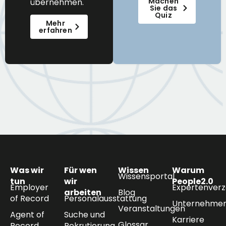
Machen
übernehmen.
Sie das
Quiz
Mehr
erfahren
Was wir
Für wen
Wissen
Warum
Wissensportal
tun
wir
People2.0
Employer
Expertenverz
arbeiten
Blog
of Record
Personalausstattung
Unternehmen
Veranstaltungen
Agent of
Suche und
Karriere
Glossar
Record
Rekrutierung