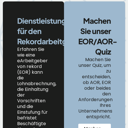
Dienstleistungen
Machen
für den
Sie unser
Rekordarbeitgeber
EOR/AOR-
Erfahren Sie
Quiz
wie
eine
Machen Sie
e
Arbeitgeber
unser Quiz, um
von
r
ekord
zu
(EOR) kann
entscheiden,
die
ob AOR, EOR
Lohnabrechnung,
oder beides
die Einhaltung
den
der
Anforderungen
Vorschriften
Ihres
und die
Unternehmens
Einstufung
für
entspricht.
befristet
Beschäftigte