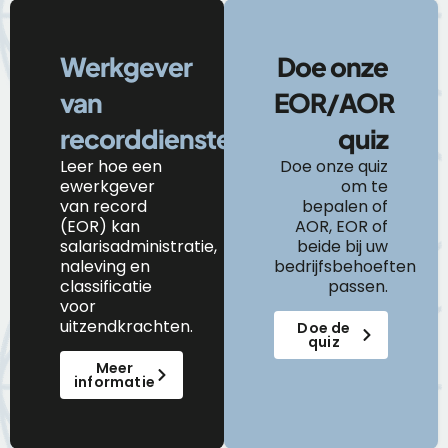
Werkgever
Doe onze
van
EOR/AOR
recorddiensten
quiz
Leer
hoe
een
Doe onze quiz
e
werkgever
om te
van
r
ecord
bepalen of
(EOR) kan
AOR, EOR of
salarisadministratie,
beide bij uw
naleving en
bedrijfsbehoeften
classificatie
passen.
voor
uitzendkrachten.
Doe de
quiz
Meer
informatie