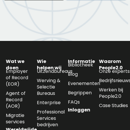
Wat we
Wie
Informatie
Waarom
Bibliotheek
doen
helpen wij
People2.0
Employer
Uitzendbureaus
Onze experts
Blog
of Record
Werving &
Bedrijfsnieuw
Evenementen
(EOR)
Selectie
Werken bij
Begrippen
Agent of
Bureaus
People2.0
Record
FAQs
Enterprise
Case Studies
(AOR)
Inloggen
Professional
Migratie
Services
services
bedrijven
Wereldwijde