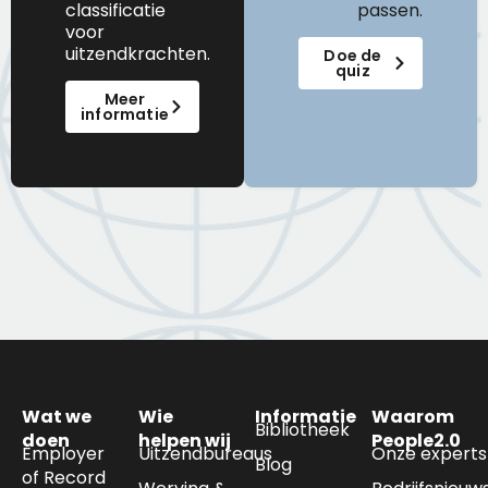
classificatie
passen.
voor
uitzendkrachten.
Doe de
quiz
Meer
informatie
Wat we
Wie
Informatie
Waarom
Bibliotheek
doen
helpen wij
People2.0
Employer
Uitzendbureaus
Onze experts
Blog
of Record