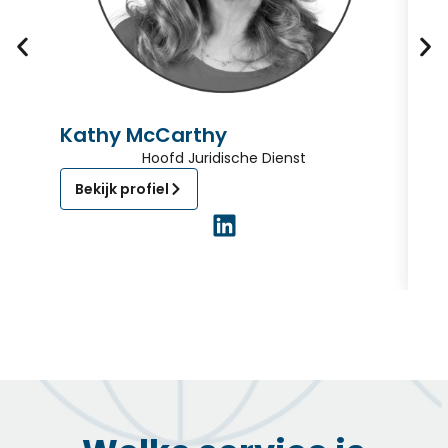
Kathy McCarthy
J
Hoofd Juridische Dienst
Bekijk profiel