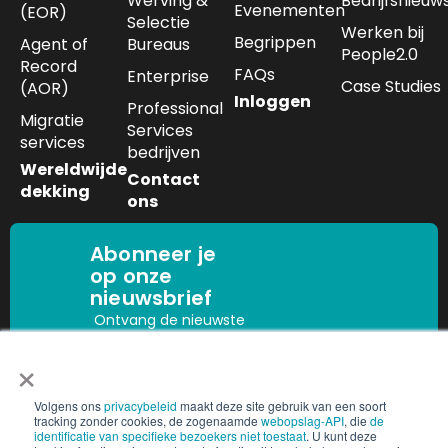
Werving &
Bedrijfsnieuw
Evenementen
(EOR)
Selectie
Werken bij
Begrippen
Agent of
Bureaus
People2.0
Record
FAQs
Enterprise
Case Studies
(AOR)
Inloggen
Professional
Migratie
Services
services
bedrijven
Wereldwijde
Contact
dekking
ons
Abonneer je
op onze
nieuwsbrief
Ontvang de nieuwste
inzichten in het
×
Aanmelden
personeelsbestand,
nalevingsupdates en
Volgens ons
privacybeleid
maakt deze site gebruik van een soort
trends in de sector
tracking zonder cookies, de zogenaamde
webopslag-API
, die
de
rechtstreeks in uw
identificatie van specifieke bezoekers niet toestaat
. U kunt deze