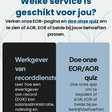
Welke service is
geschikt voor jou?
Verken onze EOR-pagina en
doe onze quiz
om
te zien of AOR, EOR of beide bij jouw behoeften
passen.
Werkgever
Doe onze
van
EOR/AOR
recorddiensten
quiz
Leer
hoe
een
Doe onze quiz
e
werkgever
om te
van
r
ecord
bepalen of
(EOR) kan
AOR, EOR of
salarisadministratie,
beide bij uw
naleving en
bedrijfsbehoeften