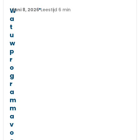
W
juni 8, 2026
Leestijd 6 min
a
t
u
w
p
r
o
g
r
a
m
m
a
v
o