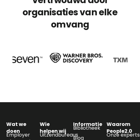
Vertrwouwd door
organisaties van elke
omvang
Wat we
Wie
Informatie
Waarom
Bibliotheek
doen
helpen wij
People2.0
Employer
Uitzendbureaus
Onze experts
Blog