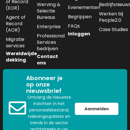
of Record
Werving &
Bedrijfsnieuw
Evenementen
(EOR)
Selectie
Werken bij
Begrippen
Agent of
Bureaus
People2.0
Record
FAQs
Enterprise
Case Studies
(AOR)
Inloggen
Professional
Migratie
Services
services
bedrijven
Wereldwijde
Contact
dekking
ons
Abonneer je
op onze
nieuwsbrief
Ontvang de nieuwste
inzichten in het
Aanmelden
personeelsbestand,
nalevingsupdates en
trends in de sector
rechtstreeks in uw