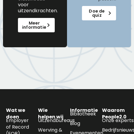
voor
uitzendkrachten.
Doe de
quiz
Meer
informatie
Wat we
Wie
Informatie
Waarom
Bibliotheek
doen
helpen wij
People2.0
Employer
Uitzendbureaus
Onze experts
Blog
of Record
Werving &
Bedrijfsnieuw
Evenementen
(EOR)