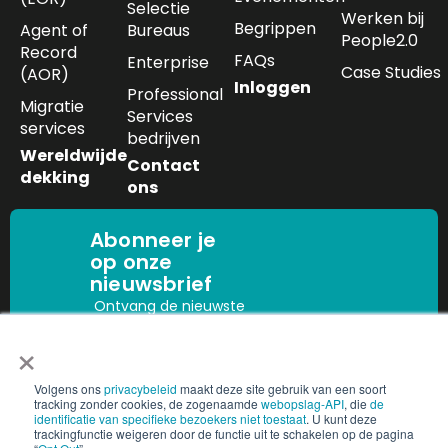
Selectie
Werken bij
Begrippen
Agent of
Bureaus
People2.0
Record
FAQs
Enterprise
Case Studies
(AOR)
Inloggen
Professional
Migratie
Services
services
bedrijven
Wereldwijde
Contact
dekking
ons
Abonneer je
op onze
nieuwsbrief
Ontvang de nieuwste
inzichten in het
×
Aanmelden
personeelsbestand,
nalevingsupdates en
Volgens ons
privacybeleid
maakt deze site gebruik van een soort
trends in de sector
tracking zonder cookies, de zogenaamde
webopslag-API
, die
de
rechtstreeks in uw
identificatie van specifieke bezoekers niet toestaat
. U kunt deze
trackingfunctie weigeren door de functie uit te schakelen op de pagina
mailbox.