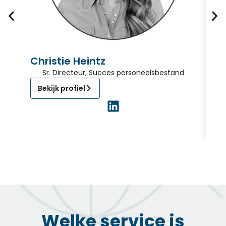
Christie Heintz
P
Sr. Directeur, Succes personeelsbestand
Bekijk profiel
Welke service is