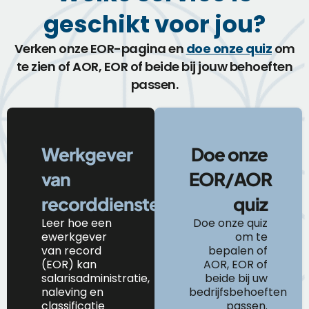
geschikt voor jou?
Verken onze EOR-pagina en
doe onze quiz
om
te zien of AOR, EOR of beide bij jouw behoeften
passen.
Werkgever
Doe onze
van
EOR/AOR
recorddiensten
quiz
Leer
hoe
een
Doe onze quiz
e
werkgever
om te
van
r
ecord
bepalen of
(EOR) kan
AOR, EOR of
salarisadministratie,
beide bij uw
naleving en
bedrijfsbehoeften
classificatie
passen.