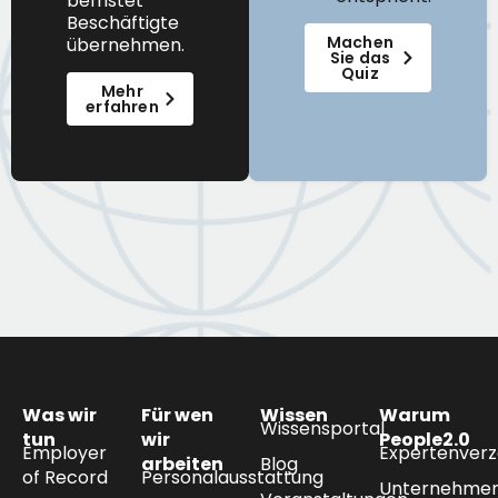
befristet
Beschäftigte
Machen
übernehmen.
Sie das
Quiz
Mehr
erfahren
Was wir
Für wen
Wissen
Warum
Wissensportal
tun
wir
People2.0
Employer
Expertenverz
arbeiten
Blog
of Record
Personalausstattung
Unternehmen