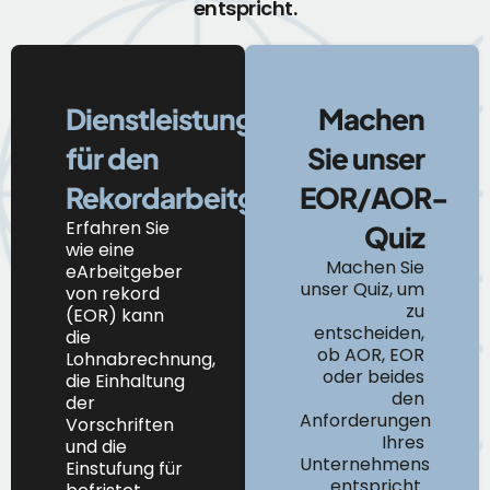
entspricht.
Dienstleistungen
Machen
für den
Sie unser
Rekordarbeitgeber
EOR/AOR-
Erfahren Sie
Quiz
wie
eine
Machen Sie
e
Arbeitgeber
unser Quiz, um
von
r
ekord
zu
(EOR) kann
entscheiden,
die
ob AOR, EOR
Lohnabrechnung,
oder beides
die Einhaltung
den
der
Anforderungen
Vorschriften
Ihres
und die
Unternehmens
Einstufung
für
entspricht.