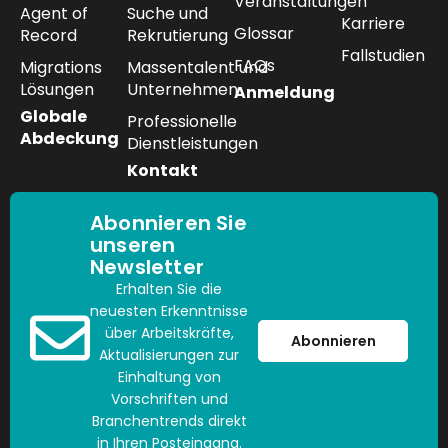
Veranstaltungen
Agent of
Suche und
Karriere
Glossar
Record
Rekrutierung
Fallstudien
FAQs
Migrations
Massentalent und
Lösungen
Unternehmen
Anmeldung
Globale
Professionelle
Abdeckung
Dienstleistungen
Kontakt
Abonnieren Sie
unseren
Newsletter
Erhalten Sie die
neuesten Erkenntnisse
über Arbeitskräfte,
Abonnieren
Aktualisierungen zur
Einhaltung von
Vorschriften und
Branchentrends direkt
in Ihren Posteingang.