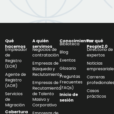
Qué
A quién
Conocimientos
Por qué
Biblioteca
hacemos
servimos
People2.0
Empleador
Negocios de
Directorio de
Blog
de
contratación
expertos
Eventos
Registro
Empresas de
Noticias
(EOR)
Glosario
Búsqueda y
empresariale
Agente de
Reclutamiento
Preguntas
Carreras
Registro
Frecuentes
Empresas de
profedionale
(AOR)
(FAQs)
Recutamiento
Casos
Servicios
de Talento
Inicio de
prácticos
de
Masivo y
sesión
Migración
Corporativo
Cobertura
Empresas de