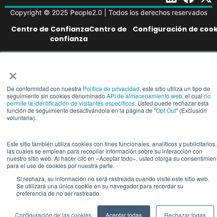
Copyright © 2025 People2.0 | Todos los derechos reservados
Centro de ConfianzaCentro de
Configuración de cook
confianza
×
De conformidad con nuestra
Política de privacidad
, este sitio utiliza un tipo de
seguimiento sin cookies denominado
API de almacenamiento web
, el cual
no
permite la identificación de visitantes específicos
. Usted puede rechazar esta
función de seguimiento desactivándola en la página de "
Opt Out
" (Exclusión
voluntaria).
Este sitio también utiliza cookies con fines funcionales, analíticos y publicitarios,
las cuales se emplean para recopilar información sobre su interacción con
nuestro sitio web. Al hacer clic en «Aceptar todo», usted otorga su consentimien
para el uso de cookies por nuestra parte.
Si rechaza, su información no será rastreada cuando visite este sitio web.
Se utilizará una única cookie en su navegador para recordar su
preferencia de no ser rastreado.
Configuración de las cookies
Aceptar todas
Rechazar todas