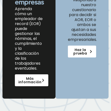
empresas
nuestro
Aprenda
cuestionario
cómo
un
para decidir si
e
mpleador de
AOR, EOR o
r
ecord (EOR)
ambos se
puede
ajustan a sus
gestionar las
necesidades
nóminas, el
empresariales.
cumplimiento
y la
Haz la
clasificación
prueba
de los
trabajadores
eventuales.
Más
información