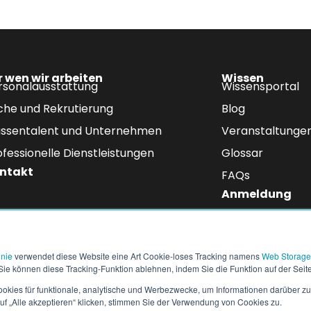
r wen wir arbeiten
Wissen
rsonalausstattung
Wissensportal
che und Rekrutierung
Blog
ssentalent und Unternehmen
Veranstaltunge
ofessionelle Dienstleistungen
Glossar
ntakt
FAQs
Anmeldung
n Newsletter
isse über Arbeitskräfte, Aktualisierungen zur Einhaltung von Vors
inie
verwendet diese Website eine Art Cookie-loses Tracking namens
Web Storage
teingang.
 Sie können diese Tracking-Funktion ablehnen, indem Sie die Funktion auf der Seite
kies für funktionale, analytische und Werbezwecke, um Informationen darüber zu
uf „Alle akzeptieren“ klicken, stimmen Sie der Verwendung von Cookies zu.