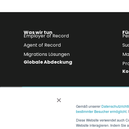
Was wir tun
Fü
Employer of Record
Pe
Agent of Record
Su
Migrations Lösungen
Ma
Globale Abdeckung
Pr
Ko
×
Abonnieren Sie unsere
Erhalten Sie die neuesten Erkenntn
Gemäß unserer
Datenschutzrichtl
Branchentrends direkt in Ihren Pos
bestimmter Besucher ermöglicht
.
Diese Website verwendet auch Coo
Website interagieren. Indem Sie a