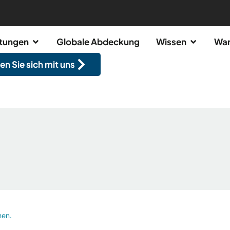
stungen
Globale Abdeckung
Wissen
War
en Sie sich mit uns
hen.