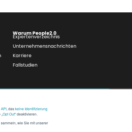
Warum People2.0
Expertenverzeichnis
Unternehmensnachrichten
n
Karriere
Fallstudien
chriften und
Abonnieren
 API
, das
keine Identifizierung
 „
Opt Out
“ deaktivieren.
 sammeln, wie Sie mit unserer