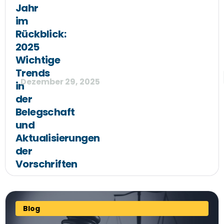
Jahr
im
Rückblick:
2025
Wichtige
Trends
Dezember 29, 2025
in
der
Belegschaft
und
Aktualisierungen
der
Vorschriften
Blog