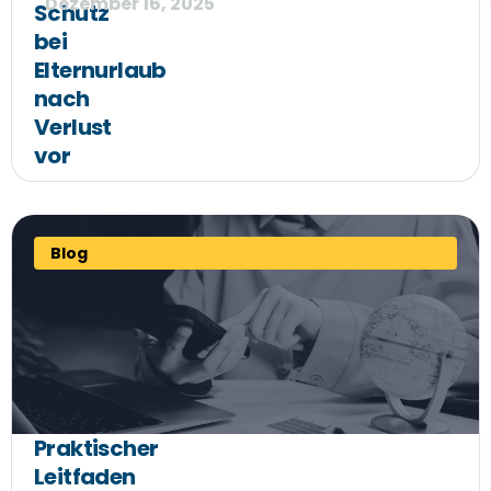
Dezember 16, 2025
Schutz
bei
Elternurlaub
nach
Verlust
vor
Blog
Praktischer
Leitfaden