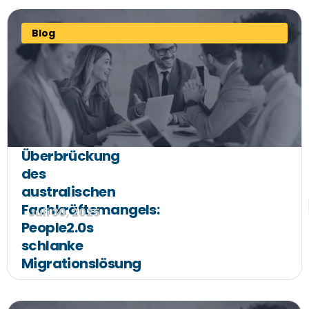
Blog
Überbrückung
des
australischen
Fachkräftemangels:
Juli 30, 2025
People2.0s
schlanke
Migrationslösung