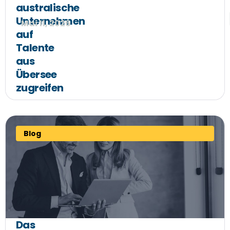
australische
Unternehmen
Mai 11, 2026
auf
Talente
aus
Übersee
zugreifen
Blog
Das