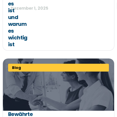
es
Dezember 1, 2025
ist
und
warum
es
wichtig
ist
Blog
Bewährte