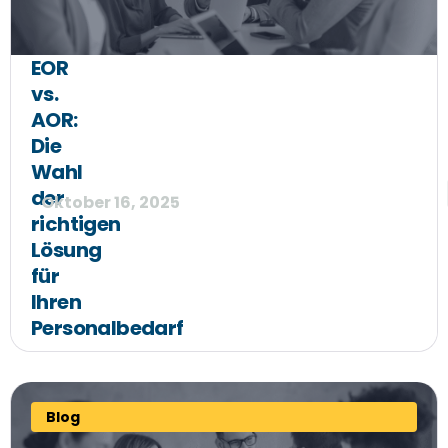
EOR
vs.
AOR:
Die
Wahl
der
Oktober 16, 2025
richtigen
Lösung
für
Ihren
Personalbedarf
Blog