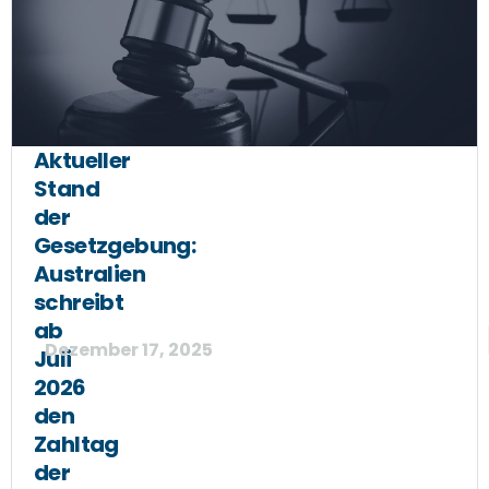
Aktueller
Stand
der
Gesetzgebung:
Australien
schreibt
ab
Dezember 17, 2025
Juli
2026
den
Zahltag
der