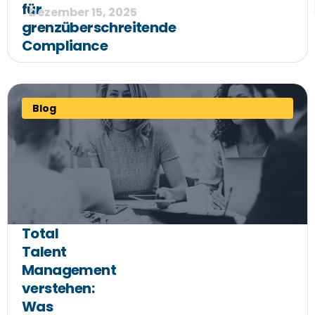
für
Dezember 15, 2025
grenzüberschreitende
Compliance
Blog
Total
Talent
Management
verstehen:
Was