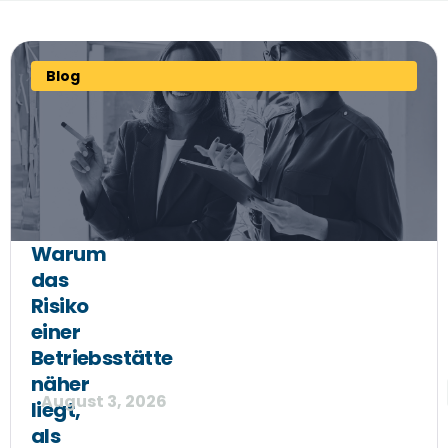
Blog
Warum
das
Risiko
einer
Betriebsstätte
näher
August 3, 2026
liegt,
als