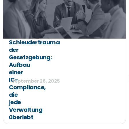
Schleudertrauma
der
Gesetzgebung:
Aufbau
einer
IC-
September 26, 2025
Compliance,
die
jede
Verwaltung
überlebt