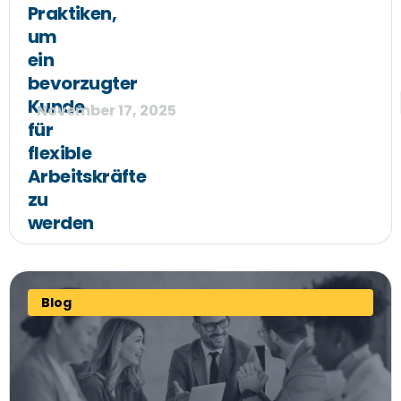
Praktiken,
um
ein
bevorzugter
Kunde
November 17, 2025
für
flexible
Arbeitskräfte
zu
werden
Blog