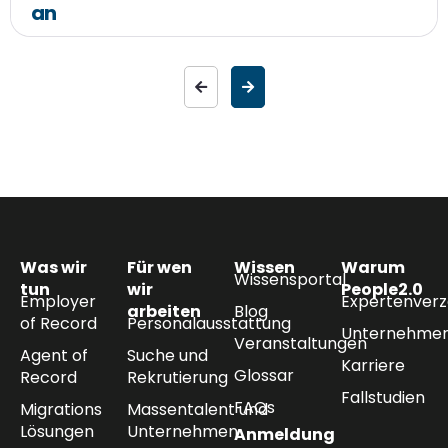
an
Was wir
Für wen
Wissen
Warum
Wissensportal
tun
wir
People2.0
Employer
Expertenverz
arbeiten
Blog
of Record
Personalausstattung
Unternehmen
Veranstaltungen
Agent of
Suche und
Karriere
Glossar
Record
Rekrutierung
Fallstudien
FAQs
Migrations
Massentalent und
Lösungen
Unternehmen
Anmeldung