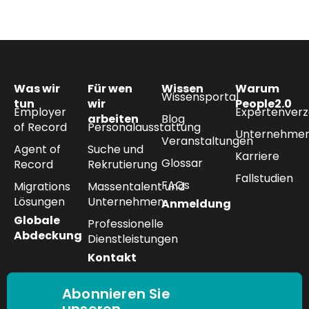
Was wir
Für wen
Wissen
Warum
Wissensportal
tun
wir
People2.0
Employer
Expertenverz
arbeiten
Blog
of Record
Personalausstattung
Unternehmen
Veranstaltungen
Agent of
Suche und
Karriere
Glossar
Record
Rekrutierung
Fallstudien
FAQs
Migrations
Massentalent und
Lösungen
Unternehmen
Anmeldung
Globale
Professionelle
Abdeckung
Dienstleistungen
Kontakt
Abonnieren Sie