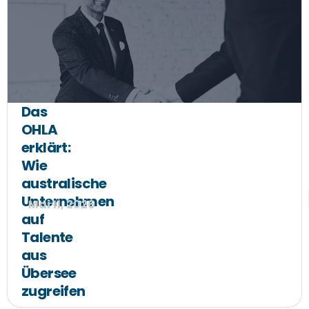
Das
OHLA
erklärt:
Wie
australische
Unternehmen
Mai 11, 2026
auf
Talente
aus
Übersee
zugreifen