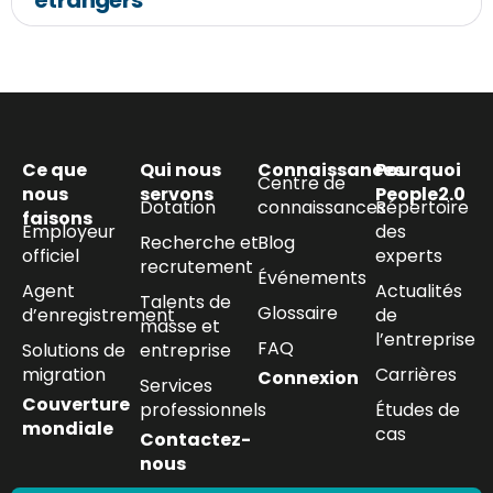
étrangers
Ce que
Qui nous
Connaissances
Pourquoi
Centre de
nous
servons
People2.0
Dotation
connaissances
Répertoire
faisons
Employeur
des
Recherche et
Blog
officiel
experts
recrutement
Événements
Agent
Actualités
Talents de
Glossaire
d’enregistrement
de
masse et
l’entreprise
FAQ
Solutions de
entreprise
migration
Carrières
Connexion
Services
Couverture
professionnels
Études de
mondiale
cas
Contactez-
nous