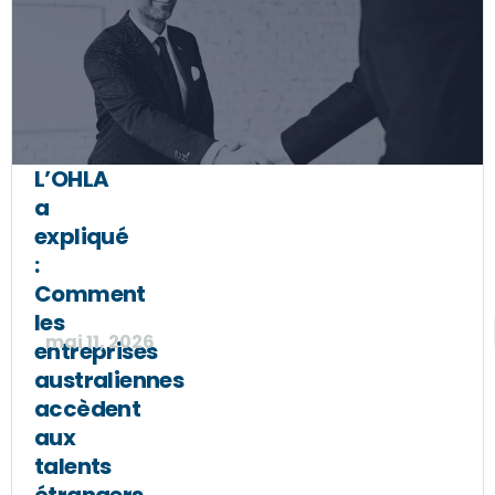
L’OHLA
a
expliqué
:
Comment
les
mai 11, 2026
entreprises
australiennes
accèdent
aux
talents