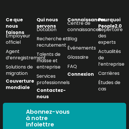
Ce que
Qui nous
Connaissances
Pourquoi
Centre de
nous
servons
People2.0
Dotation
connaissances
Répertoire
faisons
Employeur
des
Recherche et
Blog
officiel
experts
recrutement
Événements
Agent
Actualités
Talents de
Glossaire
d’enregistrement
de
masse et
l’entreprise
FAQ
Solutions de
entreprise
migration
Carrières
Connexion
Services
Couverture
professionnels
Études de
mondiale
cas
Contactez-
nous
Abonnez-vous
à notre
infolettre