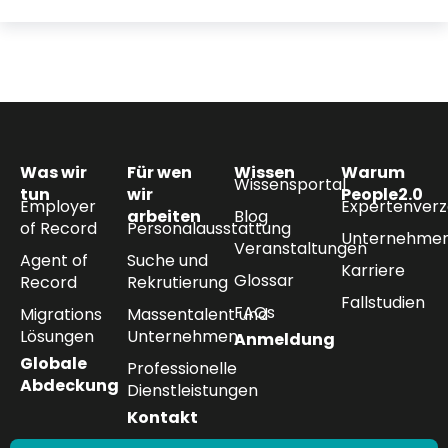
Was wir
Für wen
Wissen
Warum
Wissensportal
tun
wir
People2.0
Employer
Expertenverz
arbeiten
Blog
of Record
Personalausstattung
Unternehmen
Veranstaltungen
Agent of
Suche und
Karriere
Glossar
Record
Rekrutierung
Fallstudien
FAQs
Migrations
Massentalent und
Lösungen
Unternehmen
Anmeldung
Globale
Professionelle
Abdeckung
Dienstleistungen
Kontakt