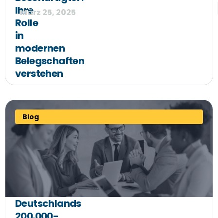
Ihre
März 25, 2025
Rolle
in
modernen
Belegschaften
verstehen
Blog
Deutschlands
200.000-