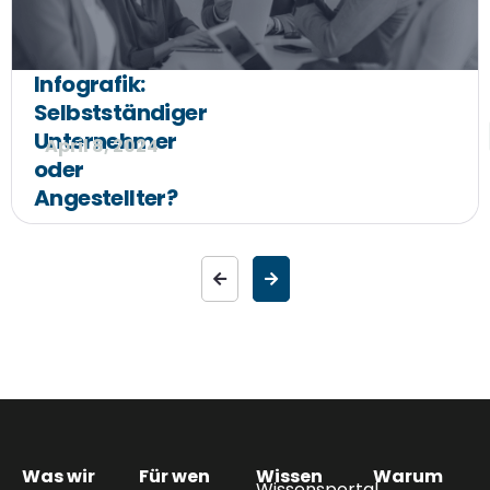
Infografik:
Selbstständiger
Unternehmer
April 8, 2024
oder
Angestellter?
Was wir
Für wen
Wissen
Warum
Wissensportal