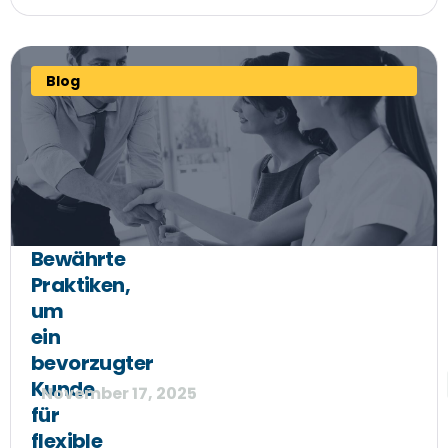
Blog
Bewährte
Praktiken,
um
ein
bevorzugter
Kunde
November 17, 2025
für
flexible