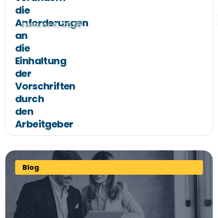
die
Anforderungen
Januar 4, 2026
an
die
Einhaltung
der
Vorschriften
durch
den
Arbeitgeber
Blog