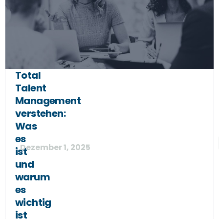
Total
Talent
Management
verstehen:
Was
es
Dezember 1, 2025
ist
und
warum
es
wichtig
ist