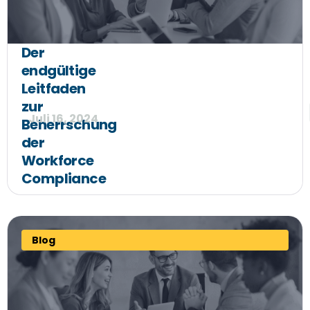
Der
endgültige
Leitfaden
zur
Juli 16, 2024
Beherrschung
der
Workforce
Compliance
Blog