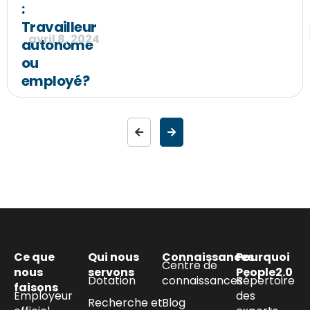
:
Travailleur
avril 8, 2024
autonome
ou
employé?
Ce que
Qui nous
Connaissances
Pourquoi
Centre de
nous
servons
People2.0
Dotation
connaissances
Répertoire
faisons
Employeur
des
Recherche et
Blog