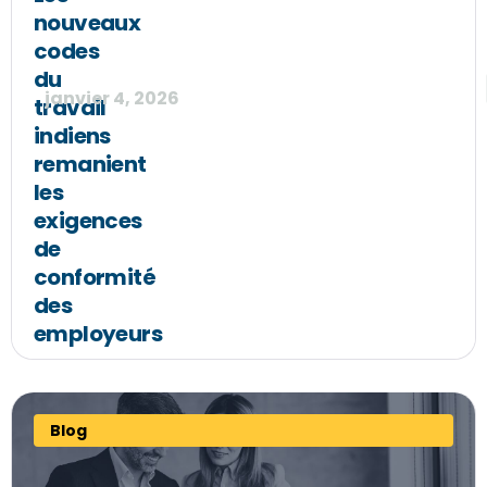
nouveaux
codes
du
janvier 4, 2026
travail
indiens
remanient
les
exigences
de
conformité
des
employeurs
Blog