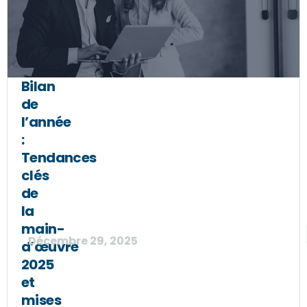
Bilan
de
l’année
:
Tendances
clés
de
la
main-
Décembre 29, 2025
d’œuvre
2025
et
mises