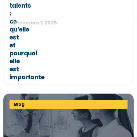
talents
:
ce
Décembre 1, 2025
qu’elle
est
et
pourquoi
elle
est
importante
Blog