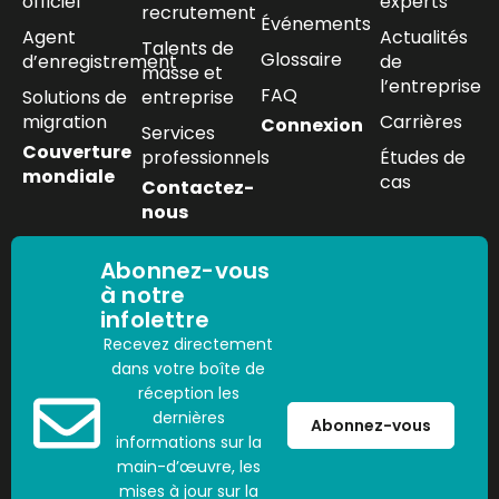
officiel
experts
recrutement
Événements
Agent
Actualités
Talents de
Glossaire
d’enregistrement
de
masse et
l’entreprise
FAQ
Solutions de
entreprise
migration
Carrières
Connexion
Services
Couverture
professionnels
Études de
mondiale
cas
Contactez-
nous
Abonnez-vous
à notre
infolettre
Recevez directement
dans votre boîte de
réception les
dernières
Abonnez-vous
informations sur la
main-d’œuvre, les
mises à jour sur la