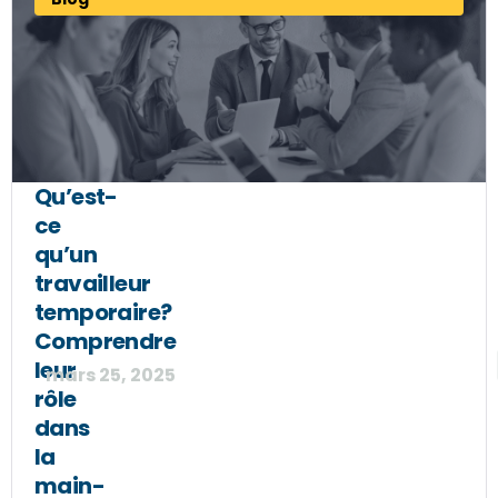
Qu’est-
ce
qu’un
travailleur
temporaire?
Comprendre
leur
mars 25, 2025
rôle
dans
la
main-