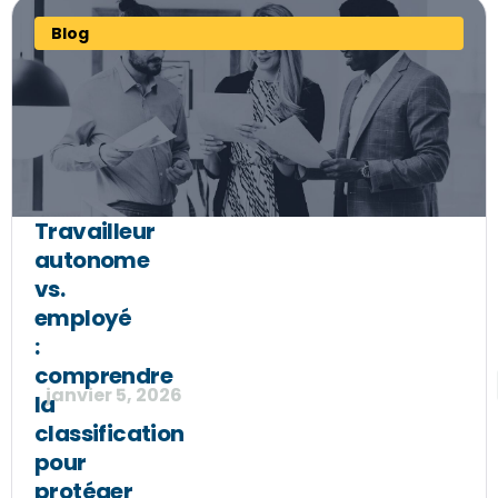
Blog
Travailleur
autonome
vs.
employé
:
comprendre
janvier 5, 2026
la
classification
pour
protéger