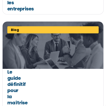
les
entreprises
Blog
Le
guide
définitif
pour
la
maîtrise