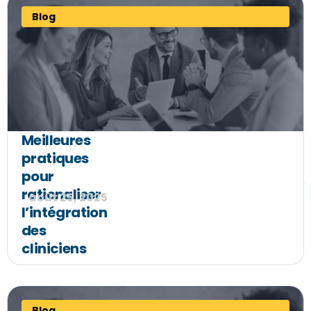
Blog
Meilleures
pratiques
pour
rationaliser
août 25, 2025
l’intégration
des
cliniciens
Blog