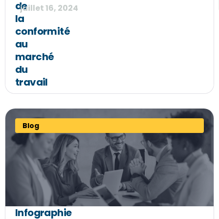
de
juillet 16, 2024
la
conformité
au
marché
du
travail
Blog
Infographie