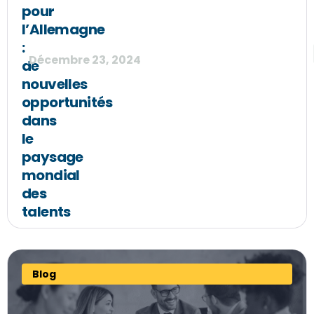
pour
l’Allemagne
:
Décembre 23, 2024
de
nouvelles
opportunités
dans
le
paysage
mondial
des
talents
Blog