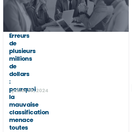
Erreurs
de
plusieurs
millions
de
dollars
:
pourquoi
juillet 29, 2024
la
mauvaise
classification
menace
toutes