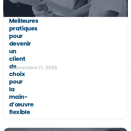
Meilleures
pratiques
pour
devenir
un
client
de
novembre 17, 2025
choix
pour
la
main-
d’œuvre
flexible