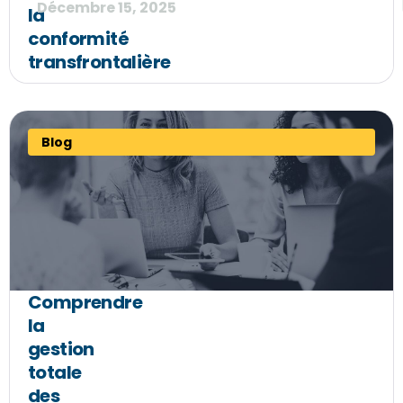
Décembre 15, 2025
la
conformité
transfrontalière
Blog
Comprendre
la
gestion
totale
des