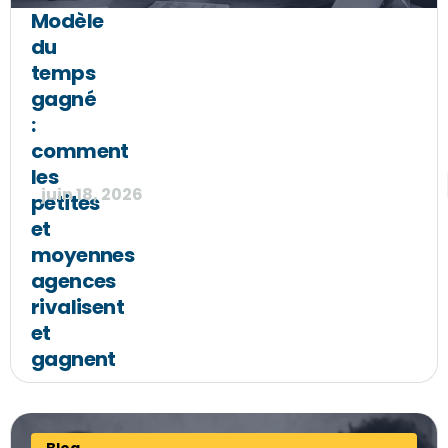
Modèle
du
temps
gagné
:
comment
les
juin 18, 2026
petites
et
moyennes
agences
rivalisent
et
gagnent