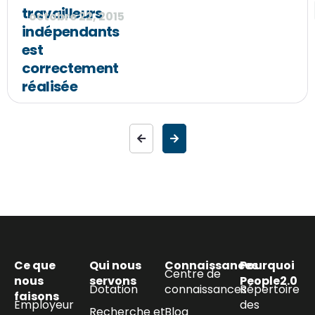
travailleurs
octobre 22, 2015
indépendants
est
correctement
réalisée
Ce que
Qui nous
Connaissances
Pourquoi
Centre de
nous
servons
People2.0
Dotation
connaissances
Répertoire
faisons
Employeur
des
Recherche et
Blog