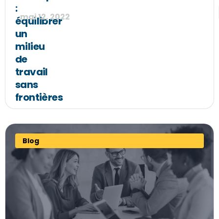
:
mai 12, 2022
équilibrer
un
milieu
de
travail
sans
frontières
Blog