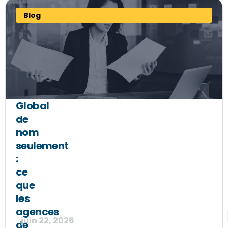
Blog
Global
de
nom
seulement
:
ce
que
les
agences
juin 22, 2026
de