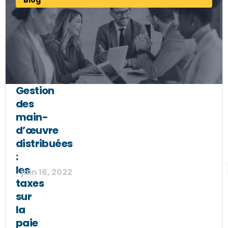
Blog
Gestion
des
main-
d’œuvre
distribuées
:
les
juin 16, 2022
taxes
sur
la
paie