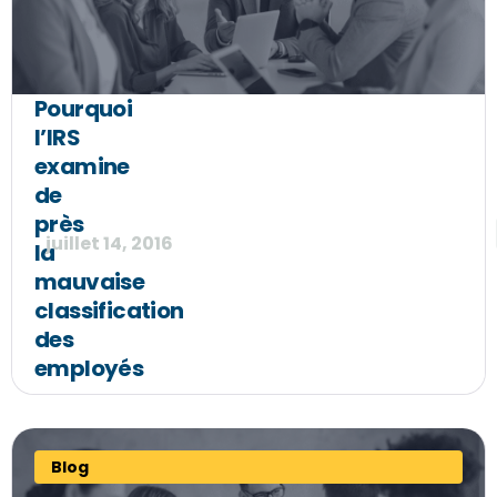
Pourquoi
l’IRS
examine
de
près
juillet 14, 2016
la
mauvaise
classification
des
employés
Blog