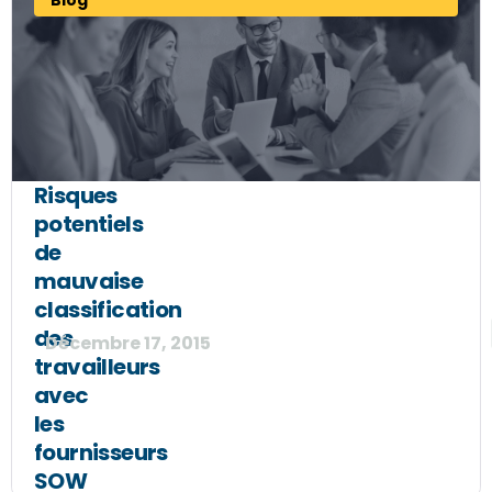
Blog
Risques
potentiels
de
mauvaise
classification
des
Décembre 17, 2015
travailleurs
avec
les
fournisseurs
SOW