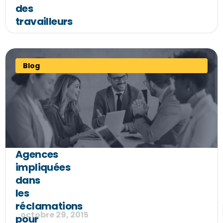
des
travailleurs
Blog
Agences
impliquées
dans
les
réclamations
octobre 29, 2015
pour