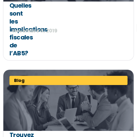
Quelles
sont
les
implications
novembre 6, 2019
fiscales
de
l’AB5?
Blog
Trouvez