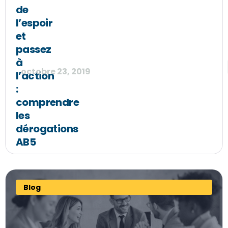
de
l’espoir
et
passez
à
octobre 23, 2019
l’action
:
comprendre
les
dérogations
AB5
Blog