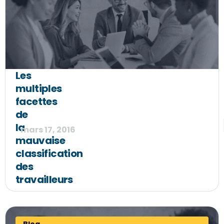
Les
multiples
facettes
de
la
mars 17, 2016
mauvaise
classification
des
travailleurs