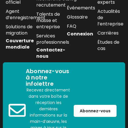
officiel
experts
recrutement
Événements
Agent
Actualités
Talents de
Glossaire
d’enregistrement
de
masse et
l’entreprise
FAQ
Solutions de
entreprise
migration
Carrières
Connexion
Services
Couverture
professionnels
Études de
mondiale
cas
Contactez-
nous
Abonnez-vous
à notre
infolettre
Recevez directement
dans votre boîte de
réception les
dernières
Abonnez-vous
informations sur la
main-d’œuvre, les
mises à jour sur la