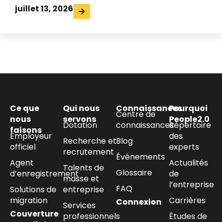
juillet 13, 2026
Ce que
Qui nous
Connaissances
Pourquoi
Centre de
nous
servons
People2.0
Dotation
connaissances
Répertoire
faisons
Employeur
des
Recherche et
Blog
officiel
experts
recrutement
Événements
Agent
Actualités
Talents de
Glossaire
d’enregistrement
de
masse et
l’entreprise
FAQ
Solutions de
entreprise
migration
Carrières
Connexion
Services
Couverture
professionnels
Études de