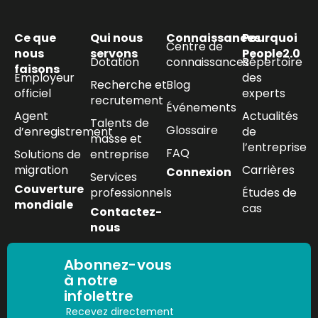
Ce que
Qui nous
Connaissances
Pourquoi
Centre de
nous
servons
People2.0
Dotation
connaissances
Répertoire
faisons
Employeur
des
Recherche et
Blog
officiel
experts
recrutement
Événements
Agent
Actualités
Talents de
Glossaire
d’enregistrement
de
masse et
l’entreprise
FAQ
Solutions de
entreprise
migration
Carrières
Connexion
Services
Couverture
professionnels
Études de
mondiale
cas
Contactez-
nous
Abonnez-vous
à notre
infolettre
Recevez directement