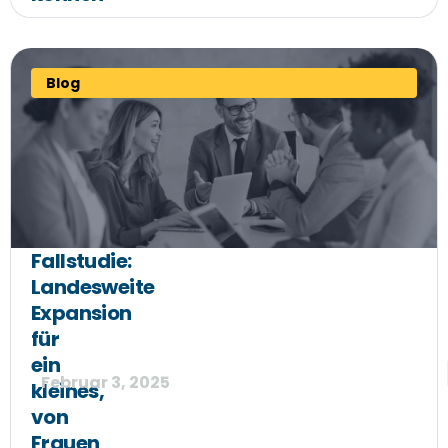
Blog
Fallstudie:
Landesweite
Expansion
für
ein
Februar 3, 2025
kleines,
von
Frauen