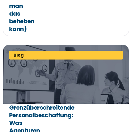
man
das
beheben
kann)
Blog
Grenzüberschreitende
Personalbeschaffung:
Was
Agenturen