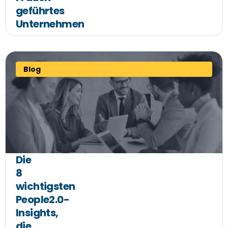
geführtes
Unternehmen
Blog
Die
8
wichtigsten
People2.0-
Insights,
die