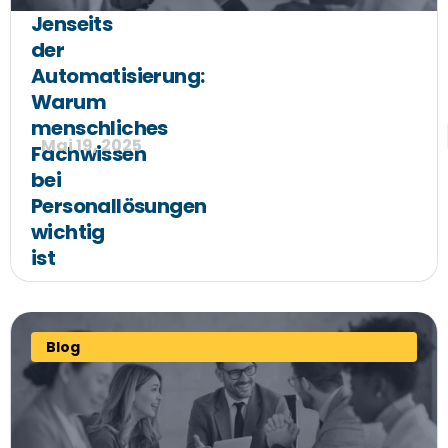
Jenseits
der
Automatisierung:
Warum
menschliches
Mai 19, 2025
Fachwissen
bei
Personallösungen
wichtig
ist
Blog