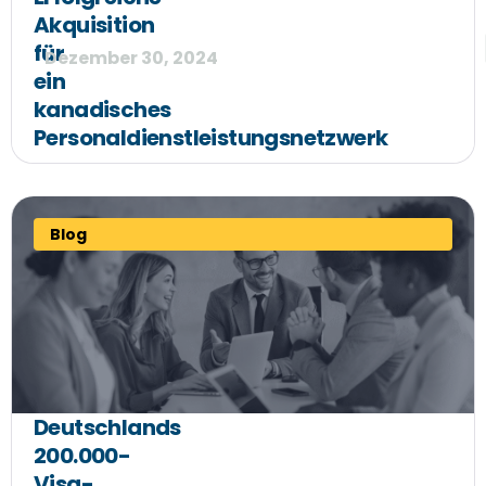
Akquisition
für
Dezember 30, 2024
ein
kanadisches
Personaldienstleistungsnetzwerk
Blog
Deutschlands
200.000-
Visa-