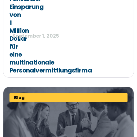
Einsparung
von
1
Million
September 1, 2025
Dollar
für
eine
multinationale
Personalvermittlungsfirma
Blog