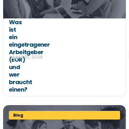
Was
ist
ein
eingetragener
Arbeitgeber
April 21, 2025
(EOR)
und
wer
braucht
einen?
Blog