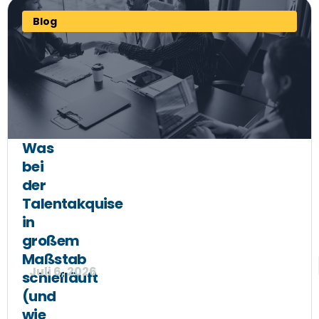
Blog
Was
bei
der
Talentakquise
in
großem
Maßstab
Juli 6, 2026
schiefläuft
(und
wie