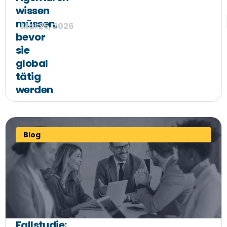
wissen
müssen,
Mai 25, 2026
bevor
sie
global
tätig
werden
Blog
Fallstudie: