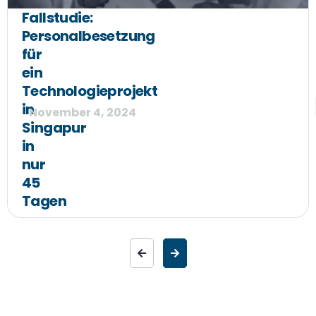
Fallstudie:
Personalbesetzung
für
ein
Technologieprojekt
in
November 4, 2024
Singapur
in
nur
45
Tagen