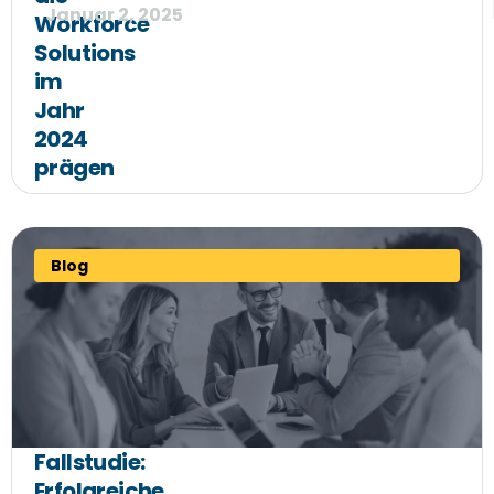
Januar 2, 2025
Workforce
Solutions
im
Jahr
2024
prägen
Blog
Fallstudie:
Erfolgreiche