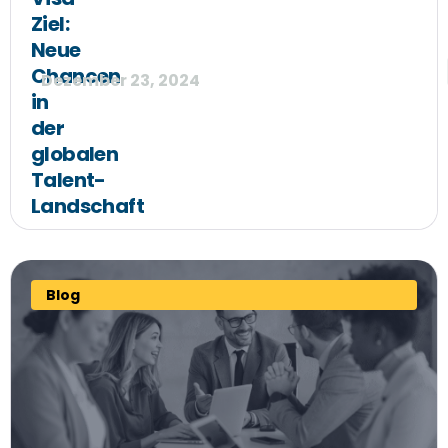
Ziel:
Neue
Chancen
Dezember 23, 2024
in
der
globalen
Talent-
Landschaft
Blog