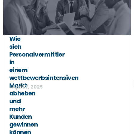
Wie
sich
Personalvermittler
in
einem
wettbewerbsintensiven
Markt
April 7, 2025
abheben
und
mehr
Kunden
gewinnen
können