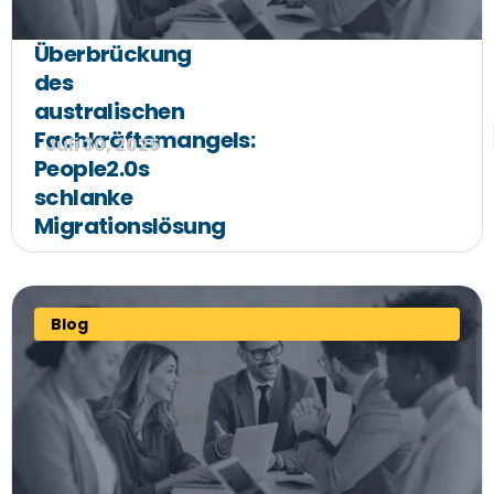
Überbrückung
des
australischen
Fachkräftemangels:
Juli 30, 2025
People2.0s
schlanke
Migrationslösung
Blog