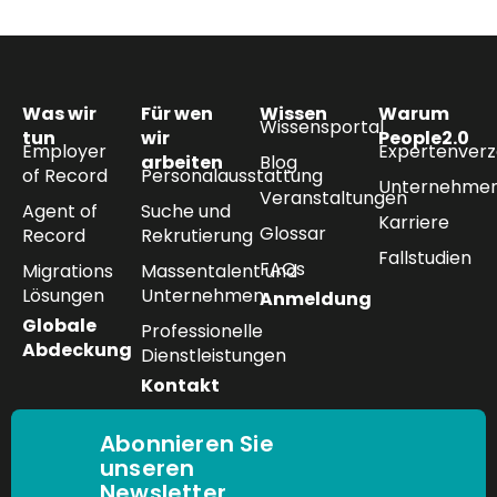
Was wir
Für wen
Wissen
Warum
Wissensportal
tun
wir
People2.0
Employer
Expertenverz
arbeiten
Blog
of Record
Personalausstattung
Unternehmen
Veranstaltungen
Agent of
Suche und
Karriere
Glossar
Record
Rekrutierung
Fallstudien
FAQs
Migrations
Massentalent und
Lösungen
Unternehmen
Anmeldung
Globale
Professionelle
Abdeckung
Dienstleistungen
Kontakt
Abonnieren Sie
unseren
Newsletter