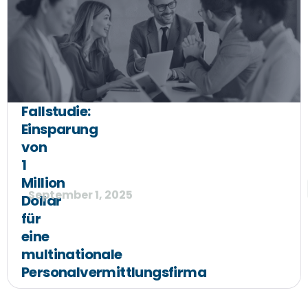
Fallstudie:
Einsparung
von
1
Million
September 1, 2025
Dollar
für
eine
multinationale
Personalvermittlungsfirma