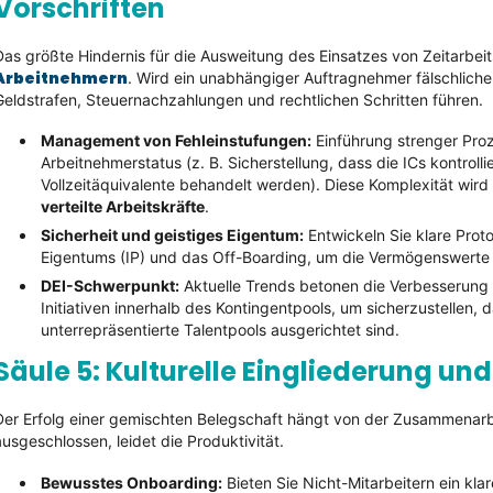
Vorschriften
Das größte Hindernis für die Ausweitung des Einsatzes von Zeitarbeit
Arbeitnehmern
. Wird ein unabhängiger Auftragnehmer fälschliche
Geldstrafen, Steuernachzahlungen und rechtlichen Schritten führen.
Management von Fehleinstufungen:
Einführung strenger Proz
Arbeitnehmerstatus (z. B. Sicherstellung, dass die ICs kontroll
Vollzeitäquivalente behandelt werden). Diese Komplexität wird 
verteilte Arbeitskräfte
.
Sicherheit und geistiges Eigentum:
Entwickeln Sie klare Proto
Eigentums (IP) und das Off-Boarding, um die Vermögenswerte
DEI-Schwerpunkt:
Aktuelle Trends betonen die Verbesserung
Initiativen innerhalb des Kontingentpools, um sicherzustellen, d
unterrepräsentierte Talentpools ausgerichtet sind.
Säule 5: Kulturelle Eingliederung u
Der Erfolg einer gemischten Belegschaft hängt von der Zusammenarbei
ausgeschlossen, leidet die Produktivität.
Bewusstes Onboarding:
Bieten Sie Nicht-Mitarbeitern ein kla