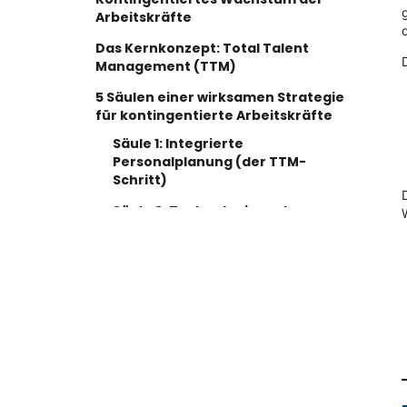
Arbeitskräfte
Das Kernkonzept: Total Talent
Management (TTM)
5 Säulen einer wirksamen Strategie
für kontingentierte Arbeitskräfte
Säule 1: Integrierte
Personalplanung (der TTM-
Schritt)
Säule 2: Technologie und
Sichtbarkeit (Der VMS-Vorteil)
Säule 3: Ergebnisorientiertes
Management
Säule 4: Risikominderung und
Sicherstellung der Einhaltung von
Vorschriften
Säule 5: Kulturelle Eingliederung
und Engagement