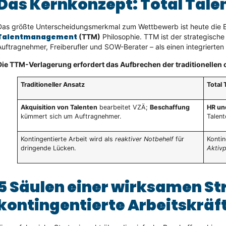
Das Kernkonzept: Total Tal
Das größte Unterscheidungsmerkmal zum Wettbewerb ist heute die E
Talentmanagement
(TTM)
Philosophie. TTM ist der strategische 
Auftragnehmer, Freiberufler und SOW-Berater – als einen integrierte
Die TTM-Verlagerung erfordert das Aufbrechen der traditionellen 
Traditioneller Ansatz
Total
Akquisition von Talenten
bearbeitet VZÄ;
Beschaffung
HR un
kümmert sich um Auftragnehmer.
Talent
Kontingentierte Arbeit wird als
reaktiver Notbehelf
für
Kontin
dringende Lücken.
Aktiv
5 Säulen einer wirksamen Str
kontingentierte Arbeitskräf