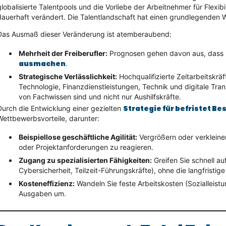
globalisierte Talentpools und die Vorliebe der Arbeitnehmer für Flexibi
dauerhaft verändert. Die Talentlandschaft hat einen grundlegenden 
Das Ausmaß dieser Veränderung ist atemberaubend:
Mehrheit der Freiberufler:
Prognosen gehen davon aus, dass F
ausmachen
.
Strategische Verlässlichkeit:
Hochqualifizierte Zeitarbeitskrä
Technologie, Finanzdienstleistungen, Technik und digitale Tra
von Fachwissen sind und nicht nur Aushilfskräfte.
Strategie für befristet Be
Durch die Entwicklung einer gezielten
Wettbewerbsvorteile, darunter:
Beispiellose geschäftliche Agilität:
Vergrößern oder verkleine
oder Projektanforderungen zu reagieren.
Zugang zu spezialisierten Fähigkeiten:
Greifen Sie schnell au
Cybersicherheit, Teilzeit-Führungskräfte), ohne die langfristig
Kosteneffizienz:
Wandeln Sie feste Arbeitskosten (Sozialleist
Ausgaben um.