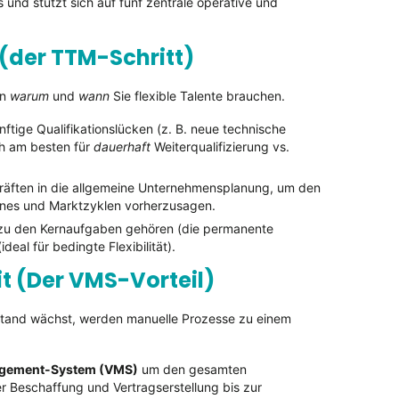
 und stützt sich auf fünf zentrale operative und
 (der TTM-Schritt)
en
warum
und
wann
Sie flexible Talente brauchen.
nftige Qualifikationslücken (z. B. neue technische
ch am besten für
dauerhaft
Weiterqualifizierung vs.
skräften in die allgemeine Unternehmensplanung, um den
lines und Marktzyklen vorherzusagen.
n zu den Kernaufgaben gehören (die permanente
deal für bedingte Flexibilität).
it (Der VMS-Vorteil)
estand wächst, werden manuelle Prozesse zu einem
agement-System (VMS)
um den gesamten
er Beschaffung und Vertragserstellung bis zur