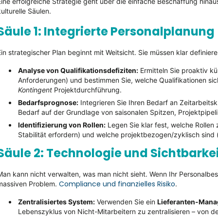
Eine erfolgreiche Strategie geht über die einfache Beschaffung hinaus
kulturelle Säulen.
Säule 1: Integrierte Personalplanung
Ein strategischer Plan beginnt mit Weitsicht. Sie müssen klar definier
Analyse von Qualifikationsdefiziten:
Ermitteln Sie proaktiv kü
Anforderungen) und bestimmen Sie, welche Qualifikationen si
Kontingent
Projektdurchführung.
Bedarfsprognose:
Integrieren Sie Ihren Bedarf an Zeitarbeit
Bedarf auf der Grundlage von saisonalen Spitzen, Projektpipe
Identifizierung von Rollen:
Legen Sie klar fest, welche Rolle
Stabilität erfordern) und welche projektbezogen/zyklisch sind (i
Säule 2: Technologie und Sichtbarke
Man kann nicht verwalten, was man nicht sieht. Wenn Ihr Personalb
Compliance und finanzielles Risiko
massiven Problem.
.
Zentralisiertes System:
Verwenden Sie ein
Lieferanten-Man
Lebenszyklus von Nicht-Mitarbeitern zu zentralisieren – von d