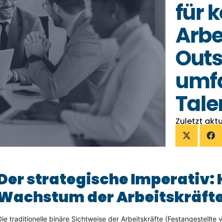
für 
Arbe
Outs
umf
Tal
Zuletzt aktu
Der strategische Imperativ:
Wachstum der Arbeitskräft
Die traditionelle binäre Sichtweise der Arbeitskräfte (Festangestellte 