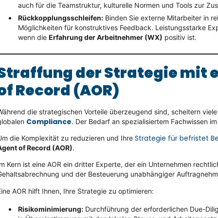
auch für die Teamstruktur, kulturelle Normen und Tools zur Z
Rückkopplungsschleifen:
Binden Sie externe Mitarbeiter in r
Möglichkeiten für konstruktives Feedback. Leistungsstarke Exp
wenn die
Erfahrung der Arbeitnehmer (WX)
positiv ist.
Straffung der Strategie mit
of Record (AOR)
Während die strategischen Vorteile überzeugend sind, scheitern vie
Compliance
globalen
. Der Bedarf an spezialisiertem Fachwissen i
Strategie für befristet B
Um die Komplexität zu reduzieren und Ihre
Agent of Record (AOR)
.
Im Kern ist eine AOR ein dritter Experte, der ein Unternehmen rechtlic
Gehaltsabrechnung und der Besteuerung unabhängiger Auftragnehme
Eine AOR hilft Ihnen, Ihre Strategie zu optimieren:
Risikominimierung:
Durchführung der erforderlichen Due-Dil