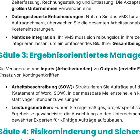
Zeiterfassung, Rechnungsstellung und Entlassung. Die Akzept
großen Unternehmen
verwenden eine.
Datengesteuerte Entscheidungen:
Nutzen Sie das VMS für au
Auftragnehmern, überwachen Sie die gesamten Arbeitsausgabe
Kosteneinsparungen.
Nahtlose Integration:
Ihr VMS muss sich reibungslos in Ihre 
integrieren lassen, um ein umfassendes Bild Ihrer
Gesamtbeleg
Säule 3: Ergebnisorientiertes Mana
Die Verlagerung von
Inputs (Arbeitsstunden)
zu
Outputs (erzielte 
Einsatz von Kontingentkräften.
Arbeitsbeschreibung (SOW):
Strukturieren Sie Aufträge auf 
(Statement of Work, SOW), in der messbare Meilensteine, ein kl
statt vager Stundenzuweisungen.
Leistungsmetriken:
Führen Sie regelmäßiges, projektspezifis
Ergebnisse gewährleistet die Ausrichtung an den Unternehmensz
bewährter Experten für künftige Aufträge aufzubauen.
Säule 4: Risikominderung und Sicher