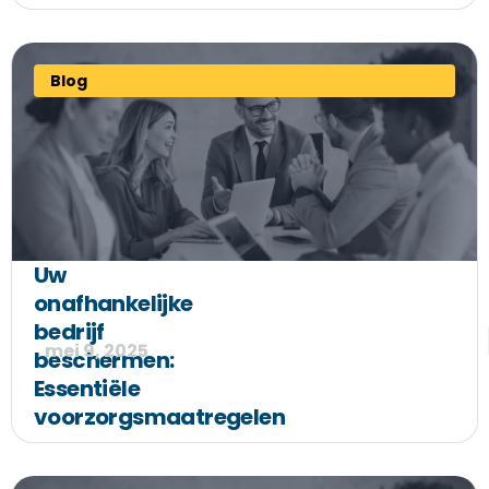
Blog
Uw
onafhankelijke
bedrijf
mei 9, 2025
beschermen:
Essentiële
voorzorgsmaatregelen