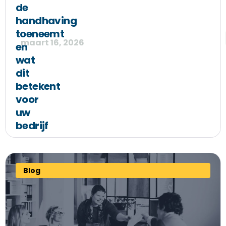
de
handhaving
toeneemt
maart 16, 2026
en
wat
dit
betekent
voor
uw
bedrijf
Blog