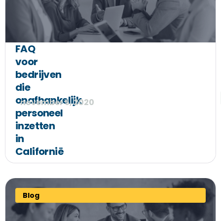
FAQ
voor
bedrijven
die
onafhankelijk
november 5, 2020
personeel
inzetten
in
Californië
Blog