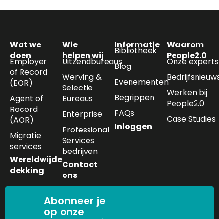
Wat we
Wie
Informatie
Waarom
Bibliotheek
doen
helpen wij
People2.0
Employer
Uitzendbureaus
Onze experts
Blog
of Record
Werving &
Bedrijfsnieuw
Evenementen
(EOR)
Selectie
Werken bij
Begrippen
Agent of
Bureaus
People2.0
Record
FAQs
Enterprise
Case Studies
(AOR)
Inloggen
Professional
Migratie
Services
services
bedrijven
Wereldwijde
Contact
dekking
ons
Abonneer je
op onze