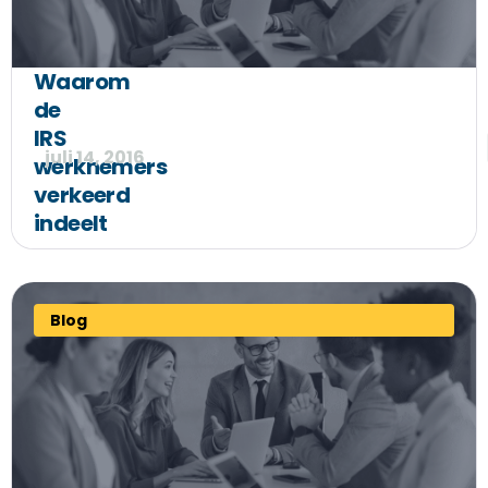
Waarom
de
IRS
juli 14, 2016
werknemers
verkeerd
indeelt
Blog