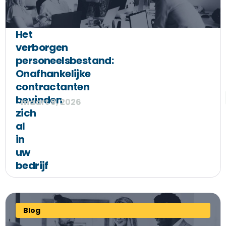
Het
verborgen
personeelsbestand:
Onafhankelijke
contractanten
bevinden
maart 9, 2026
zich
al
in
uw
bedrijf
Blog