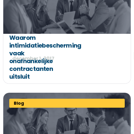
Waarom
intimidatiebescherming
vaak
december 1, 2017
onafhankelijke
contractanten
uitsluit
Blog