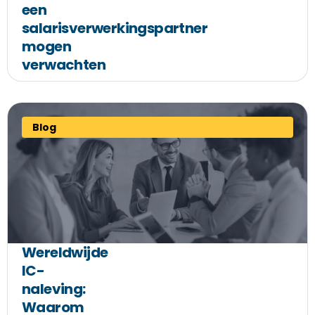
een
salarisverwerkingspartner
mogen
verwachten
Blog
Wereldwijde
IC-
naleving:
Waarom