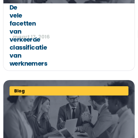
De
vele
facetten
van
maart 17, 2016
verkeerde
classificatie
van
werknemers
Blog