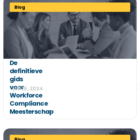
Blog
De
definitieve
gids
voor
juli 16, 2024
Workforce
Compliance
Meesterschap
Blog