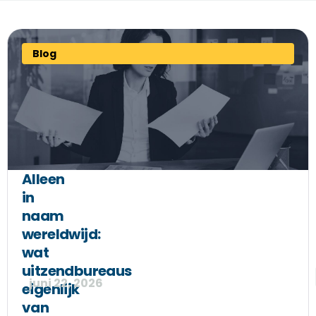
Blog
Alleen
in
naam
wereldwijd:
wat
uitzendbureaus
juni 22, 2026
eigenlijk
van