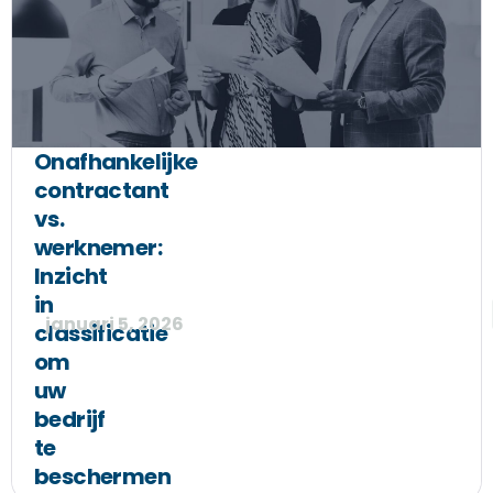
Onafhankelijke
contractant
vs.
werknemer:
Inzicht
in
januari 5, 2026
classificatie
om
uw
bedrijf
te
beschermen