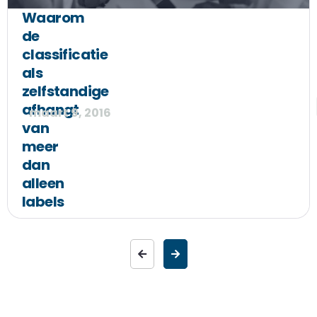
Waarom
de
classificatie
als
zelfstandige
afhangt
maart 9, 2016
van
meer
dan
alleen
labels