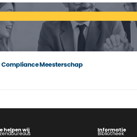
ce Compliance Meesterschap
e helpen wij
Informatie
tzendbureaus
Bibliotheek