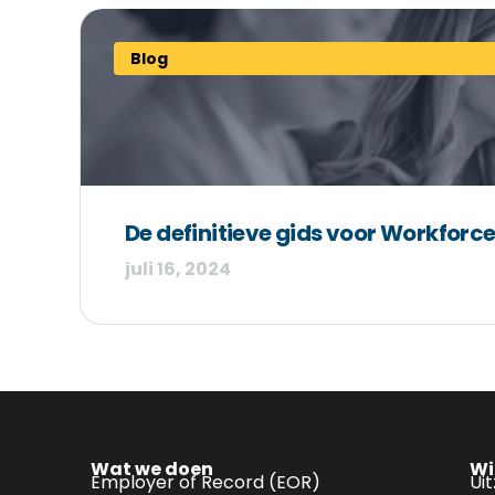
Blog
De definitieve gids voor Workfor
juli 16, 2024
Wat we doen
Wi
Employer of Record (EOR)
Ui