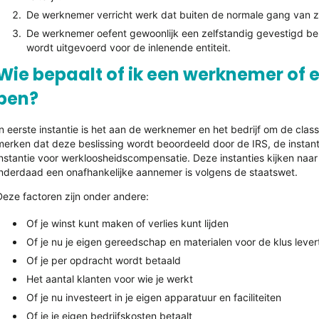
De werknemer verricht werk dat buiten de normale gang van zak
De werknemer oefent gewoonlijk een zelfstandig gevestigd bero
wordt uitgevoerd voor de inlenende entiteit.
Wie bepaalt of ik een werknemer of
ben?
In eerste instantie is het aan de werknemer en het bedrijf om de classi
merken dat deze beslissing wordt beoordeeld door de IRS, de insta
instantie voor werkloosheidscompensatie. Deze instanties kijken naa
inderdaad een onafhankelijke aannemer is volgens de staatswet.
Deze factoren zijn onder andere:
Of je winst kunt maken of verlies kunt lijden
Of je nu je eigen gereedschap en materialen voor de klus lever
Of je per opdracht wordt betaald
Het aantal klanten voor wie je werkt
Of je nu investeert in je eigen apparatuur en faciliteiten
Of je je eigen bedrijfskosten betaalt