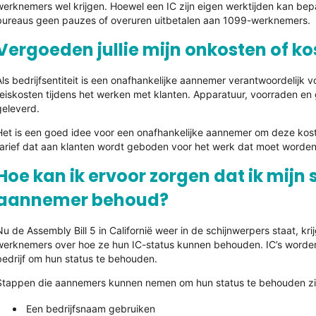
werknemers wel krijgen. Hoewel een IC zijn eigen werktijden kan bep
bureaus geen pauzes of overuren uitbetalen aan 1099-werknemers.
Vergoeden jullie mijn onkosten of k
Als bedrijfsentiteit is een onafhankelijke aannemer verantwoordelijk v
reiskosten tijdens het werken met klanten. Apparatuur, voorraden 
geleverd.
Het is een goed idee voor een onafhankelijke aannemer om deze kost
tarief dat aan klanten wordt geboden voor het werk dat moet worden
Hoe kan ik ervoor zorgen dat ik mijn 
aannemer behoud?
Nu de Assembly Bill 5 in Californië weer in de schijnwerpers staat, k
werknemers over hoe ze hun IC-status kunnen behouden. IC’s worden
bedrijf om hun status te behouden.
Stappen die aannemers kunnen nemen om hun status te behouden zi
Een bedrijfsnaam gebruiken