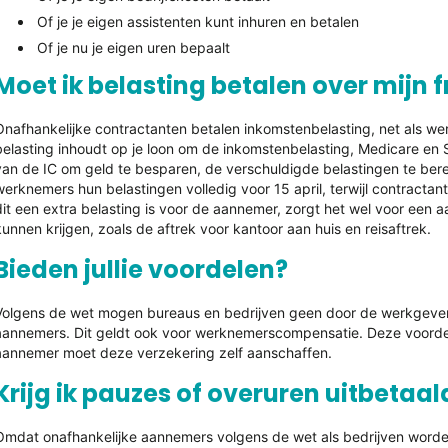
Of je je eigen assistenten kunt inhuren en betalen
Of je nu je eigen uren bepaalt
Moet ik belasting betalen over mijn
Onafhankelijke contractanten betalen inkomstenbelasting, net als w
belasting inhoudt op je loon om de inkomstenbelasting, Medicare en So
van de IC om geld te besparen, de verschuldigde belastingen te ber
werknemers hun belastingen volledig voor 15 april, terwijl contractan
dit een extra belasting is voor de aannemer, zorgt het wel voor een 
kunnen krijgen, zoals de aftrek voor kantoor aan huis en reisaftrek.
Bieden jullie voordelen?
Volgens de wet mogen bureaus en bedrijven geen door de werkgever
aannemers. Dit geldt ook voor werknemerscompensatie. Deze voorde
aannemer moet deze verzekering zelf aanschaffen.
Krijg ik pauzes of overuren uitbetaal
Omdat onafhankelijke aannemers volgens de wet als bedrijven worde