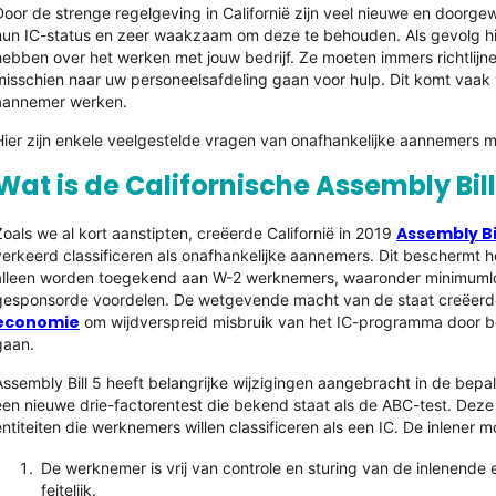
Door de strenge regelgeving in Californië zijn veel nieuwe en doorg
hun IC-status en zeer waakzaam om deze te behouden. Als gevolg hi
hebben over het werken met jouw bedrijf. Ze moeten immers richtlijn
misschien naar uw personeelsafdeling gaan voor hulp. Dit komt vaak v
aannemer werken.
Hier zijn enkele veelgestelde vragen van onafhankelijke aannemers 
Wat is de Californische Assembly Bill
Assembly Bil
Zoals we al kort aanstipten, creëerde Californië in 2019
verkeerd classificeren als onafhankelijke aannemers. Dit beschermt 
alleen worden toegekend aan W-2 werknemers, waaronder minimuml
gesponsorde voordelen. De wetgevende macht van de staat creëerd
economie
om wijdverspreid misbruik van het IC-programma door be
gaan.
Assembly Bill 5 heeft belangrijke wijzigingen aangebracht in de bepa
een nieuwe drie-factorentest die bekend staat als de ABC-test. Deze 
entiteiten die werknemers willen classificeren als een IC. De inlener m
De werknemer is vrij van controle en sturing van de inlenende e
feitelijk.