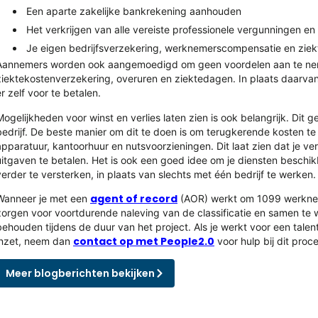
Een aparte zakelijke bankrekening aanhouden
Het verkrijgen van alle vereiste professionele vergunningen en l
Je eigen bedrijfsverzekering, werknemerscompensatie en zie
Aannemers worden ook aangemoedigd om geen voordelen aan te neme
ziektekostenverzekering, overuren en ziektedagen. In plaats daarv
er zelf voor te betalen.
Mogelijkheden voor winst en verlies laten zien is ook belangrijk. Dit 
bedrijf. De beste manier om dit te doen is om terugkerende kosten te
apparatuur, kantoorhuur en nutsvoorzieningen. Dit laat zien dat je verl
uitgaven te betalen. Het is ook een goed idee om je diensten beschik
verder te versterken, in plaats van slechts met één bedrijf te werken.
agent of record
Wanneer je met een
(AOR) werkt om 1099 werkneme
zorgen voor voortdurende naleving van de classificatie en samen te 
behouden tijdens de duur van het project. Als je werkt voor een tale
contact op met People2.0
inzet, neem dan
voor hulp bij dit proce
Meer blogberichten bekijken