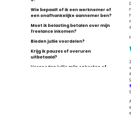
Wie bepaalt of ik een werknemer of
een onafhankelijke aannemer ben?
Moet ik belasting betalen over mijn
freelance inkomen?
Bieden jullie voordelen?
Krijg ik pauzes of overuren
uitbetaald?
Vergoeden jullie mijn onkosten of
kosten voor apparatuur?
Hoe kan ik ervoor zorgen dat ik mijn
status als onafhankelijke aannemer
behoud?
Klaar om uw personeelsoplossingen
te stroomlijnen?