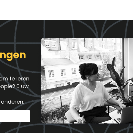
ingen
om te leren
eople2.0 uw
randeren.