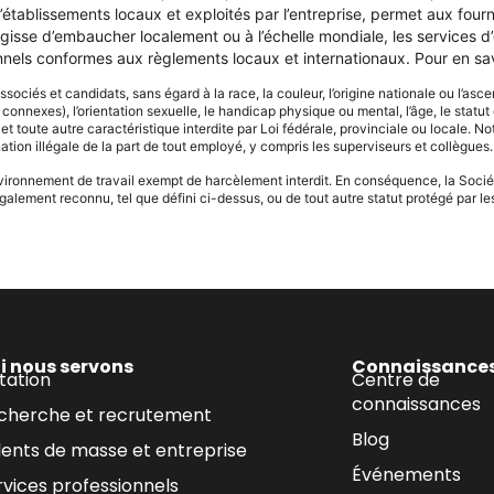
tablissements locaux et exploités par l’entreprise, permet aux fourn
agisse d’embaucher localement ou à l’échelle mondiale, les services 
nnels conformes aux règlements locaux et internationaux. Pour en savo
ociés et candidats, sans égard à la race, la couleur, l’origine nationale ou l’ascen
nnexes), l’orientation sexuelle, le handicap physique ou mental, l’âge, le statut de
 et toute autre caractéristique interdite par Loi fédérale, provinciale ou locale. 
ation illégale de la part de tout employé, y compris les superviseurs et collègues.
nvironnement de travail exempt de harcèlement interdit. En conséquence, la Sociét
alement reconnu, tel que défini ci-dessus, ou de tout autre statut protégé par les 
i nous servons
Connaissance
tation
Centre de
connaissances
cherche et recrutement
Blog
lents de masse et entreprise
Événements
rvices professionnels