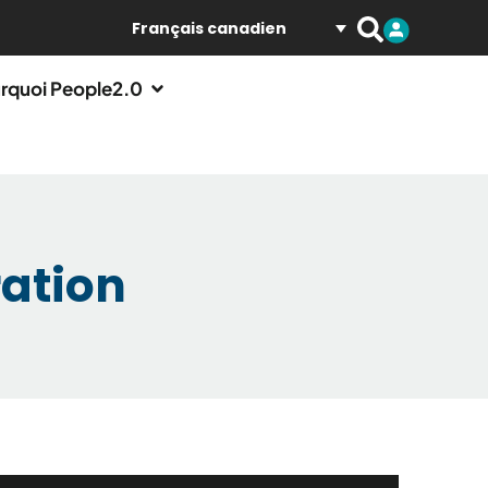
Français canadien
rquoi People2.0
ration