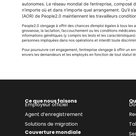
autonomes. Le réseau mondial de l’entreprise, composé d’é
n’importe où et dans n’importe quel arrangement. Qu’il s’
(AOR) de People2.0 maintiennent les travailleurs conditio
People2.0 s’engage à offrir des chances d’emploi égales à tous les ass
grossesse, la lactation, l’accouchement ou les conditions médicales co
informations génétiques (y compris les tests et les caractéristiques)
personnes impliquées dans nos opérations et interdit toute discrimin
Pour poursuivre cet engagement, l’entreprise s’engage à offrir un e
envers les demandeurs et les employés en fonction de tout statut lég
Ce que nous faisons
Qu
Employeur officiel
Do
Agent d’enregistrement
Re
Solutions de migration
Ta
Couverture mondiale
Se