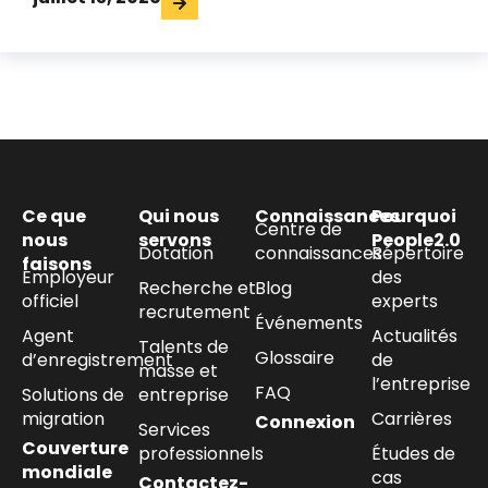
Ce que
Qui nous
Connaissances
Pourquoi
Centre de
nous
servons
People2.0
Dotation
connaissances
Répertoire
faisons
Employeur
des
Recherche et
Blog
officiel
experts
recrutement
Événements
Agent
Actualités
Talents de
Glossaire
d’enregistrement
de
masse et
l’entreprise
FAQ
Solutions de
entreprise
migration
Carrières
Connexion
Services
Couverture
professionnels
Études de
mondiale
cas
Contactez-