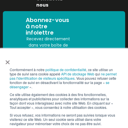
nous
Abonnez-vous
à notre
infolettre
Recevez directement
dans votre boîte de
réception les
×
dernières
Abonnez-vous
informations sur la
Conformément à notre
politique de confidentialité
, ce site utilise un
main-d’œuvre, les
type de suivi sans cookie appelé
API de stockage Web
qui
ne permet
mises à jour sur la
pas l'identification de visiteurs spécifiques
. Vous pouvez refuser cette
fonction de suivi en désactivant la fonctionnalité sur la page «
se
conformité et les
désengager
».
tendances du
Ce site utilise également des cookies à des fins fonctionnelles,
secteur.
analytiques et publicitaires pour collecter des informations sur la
façon dont vous interagissez avec notre site Web. En cliquant sur «
Tout accepter », vous consentez à notre utilisation des cookies.
Si vous refusez, vos informations ne seront pas suivies lorsque vous
visiterez ce site Web. Un seul cookie sera utilisé dans votre
Droits d’auteur © 2025 People2.0 | Tous droits réservés
navigateur pour mémoriser votre choix de ne pas être suivi.