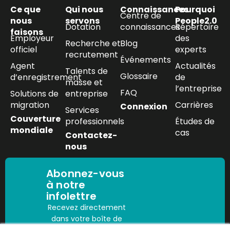
Ce que
Qui nous
Connaissances
Pourquoi
Centre de
nous
servons
People2.0
Dotation
connaissances
Répertoire
faisons
Employeur
des
Recherche et
Blog
officiel
experts
recrutement
Événements
Agent
Actualités
Talents de
Glossaire
d’enregistrement
de
masse et
l’entreprise
FAQ
Solutions de
entreprise
migration
Carrières
Connexion
Services
Couverture
professionnels
Études de
mondiale
cas
Contactez-
nous
Abonnez-vous
à notre
infolettre
Recevez directement
dans votre boîte de
réception les