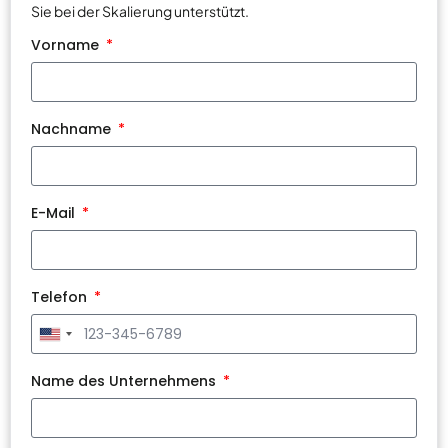
Sie bei der Skalierung unterstützt.
Vorname
Nachname
E-Mail
Telefon
United
States
+1
Name des Unternehmens