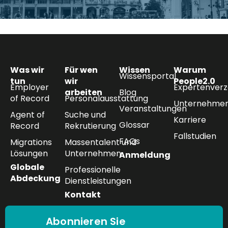
Was wir
Für wen
Wissen
Warum
Wissensportal
tun
wir
People2.0
Employer
Expertenverz
arbeiten
Blog
of Record
Personalausstattung
Unternehmen
Veranstaltungen
Agent of
Suche und
Karriere
Glossar
Record
Rekrutierung
Fallstudien
FAQs
Migrations
Massentalent und
Lösungen
Unternehmen
Anmeldung
Globale
Professionelle
Abdeckung
Dienstleistungen
Kontakt
Abonnieren Sie