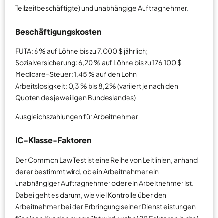
Teilzeitbeschäftigte) und unabhängige Auftragnehmer.
Beschäftigungskosten
FUTA: 6 % auf Löhne bis zu 7.000 $ jährlich;
Sozialversicherung: 6,20 % auf Löhne bis zu 176.100 $
Medicare-Steuer: 1,45 % auf den Lohn
Arbeitslosigkeit: 0,3 % bis 8,2 % (variiert je nach den
Quoten des jeweiligen Bundeslandes)
Ausgleichszahlungen für Arbeitnehmer
IC-Klasse-Faktoren
Der Common Law Test ist eine Reihe von Leitlinien, anhand
derer bestimmt wird, ob ein Arbeitnehmer ein
unabhängiger Auftragnehmer oder ein Arbeitnehmer ist.
Dabei geht es darum, wie viel Kontrolle über den
Arbeitnehmer bei der Erbringung seiner Dienstleistungen
für einen Kunden ausgeübt wird, wobei 20 Faktoren in drei