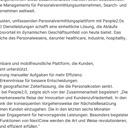
orce Managements für Personalvermittlungsunternehmen, Search- und
ternehmen weltweit.
usten, umfassenden Personalvermittlungsplattform mit People2.0s
ienstleistungen schafft eine einheitliche Lösung, die Abläufe
werbsvorteil im dynamischen Geschäftsumfeld von heute bietet. Das
eiche des Personalwesens, darunter
h
ealthcare,
i
ndustrie,
h
ospitality,
ienbare und mobilfreundliche Plattform, die Kunden,
t unterstützt.
erung manueller Aufgaben für mehr Effizienz.
Erkenntnisse für bessere Entscheidungen.
it geografischer Zeiterfassung, die die Personalkosten senkt.
s bei People2.0, zeigte sich von der Zusammenarbeit begeistert: „Die
erkenswerte Reise der Innovation und Kundenzufriedenheit. In den
 dank der konsequenten Vorgehensweise der
NächsteBesatzung
amen Kunden einzugehen. Die in den letzten sechs Monaten
ser Engagement für hervorragende Leistungen. Besonders begeister
Funktionen von NextCrew werden die Art und Weise revolutionieren,
d effizient erfüllen.“