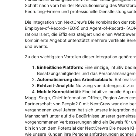
Schritt nach vorn bei der Revolutionierung des Workf
Recruiting-Firmen und professionelle Dienstleistungsun
Die Integration von
NextCrew’s
Die Kombination der rob
Employer-of-Record- (EOR) und Agent-of-Record- (AOR) D
rationalisiert, die Effizienz steigert und einen Wettbe
kombinierte Angebot unterstützt mehrere vertikale Ber
und
e
vents.
Zu den wichtigsten Vorteilen dieser Integration gehören:
Einheitliche Plattform:
Eine einzige, intuitiv bed
Besatzungsmitglieder und das Personalmanagemen
Automatisierung des Arbeitsablaufs:
Rationalisi
Echtzeit-Analytik:
Nutzung von
datengestützter 
Mobile Konnektivität:
Eine intuitive mobile App m
Maggi Singh, Chief Information Officer, Region America
Partnerschaft von People2.0 mit
NextCrew
war eine bem
vergangenen zwei Jahren hat sich unsere Integration
Mannschaft
unter
auf die Bedürfnisse unserer gemeins
vorgenommenen Verbesserungen sind ein Beweis für un
bin ich von dem Potenzial der
NextCrew’s
Die neuen KI-
wie unsere Kunden ihre Personalanforderungen schnell un