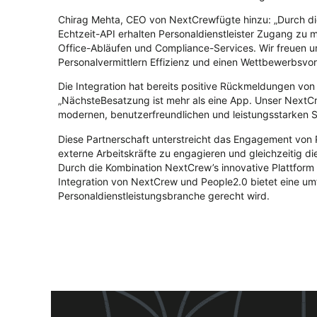
Chirag Mehta, CEO von
NextCrew
fügte hinzu: „Durch d
Echtzeit-API erhalten Personaldienstleister Zugang z
Office-Abläufen und Compliance-Services. Wir freuen u
Personalvermittlern Effizienz und einen Wettbewerbsvort
Die Integration hat bereits positive Rückmeldungen von
„
NächsteBesatzung
ist mehr als eine App. Unser
NextC
modernen, benutzerfreundlichen und leistungsstarken S
Diese Partnerschaft unterstreicht das Engagement von P
externe Arbeitskräfte zu engagieren und gleichzeitig die
Durch die Kombination
NextCrew’s
innovative Plattform
Integration von NextCrew und People2.0 bietet eine u
Personaldienstleistungsbranche gerecht wird.