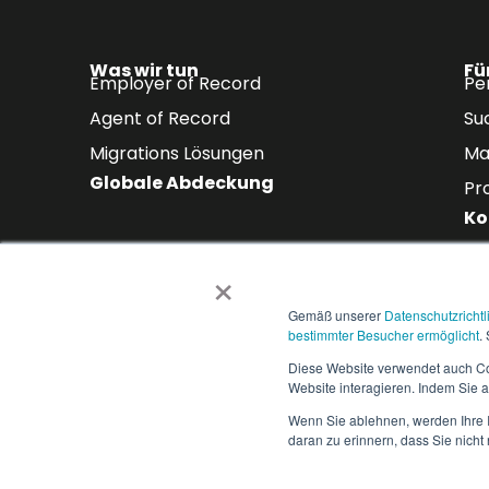
Was wir tun
Fü
Employer of Record
Pe
Agent of Record
Su
Migrations Lösungen
Ma
Globale Abdeckung
Pr
Ko
×
Abonnieren Sie unsere
Gemäß unserer
Datenschutzrichtl
Erhalten Sie die neuesten Erkenntn
bestimmter Besucher ermöglicht
.
Branchentrends direkt in Ihren Pos
Diese Website verwendet auch Coo
Website interagieren. Indem Sie a
Wenn Sie ablehnen, werden Ihre I
daran zu erinnern, dass Sie nich
Copyright © 2025 People2.0 | Alle Rechte vorbehalten