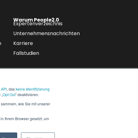
Warum People2.0
Expertenverzeichnis
Unternehmensnachrichten
n
Karriere
Fallstudien
 API
, das
keine Identifizierung
chriften und
 „
Opt Out
“ deaktivieren.
Abonnieren
 sammeln, wie Sie mit unserer
 in Ihrem Browser gesetzt, um
Trust
Cookie-Einstellungen
Center