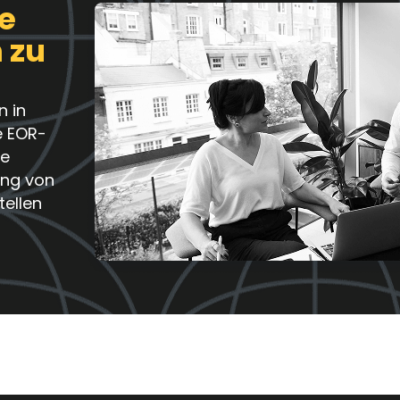
re
 zu
n in
e EOR-
re
ung von
tellen