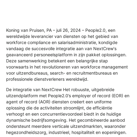
Koning van Pruisen, PA – juli
26
, 2024 –
People2.0, een
wereldwijde leverancier van diensten op het gebied van
workforce compliance en salarisadministratie, kondigde
vandaag de succesvolle integratie aan van
NextCrew's
geavanceerd personeelsplatform in zijn pakket oplossingen.
Deze samenwerking betekent een belangrijke stap
voorwaarts in het revolutioneren van workforce management
voor uitzendbureaus, search- en recruitmentbureaus en
professionele dienstverleners wereldwijd.
De integratie van
NextCrew
Het robuuste, uitgebreide
uitzendplatform met People2.0’s employer of record (EOR) en
agent of record (AOR) diensten creëert een uniforme
oplossing die de activiteiten stroomlijnt, de efficiëntie
verhoogt en een concurrentievoordeel biedt in de huidige
dynamische bedrijfsomgeving. Het gecombineerde aanbod
ondersteunt meerdere verticale uitzendmarkten, waaronder
h
egezondheidszorg,
i
ndustrieel,
h
ospitaliteit en
e
openingen.