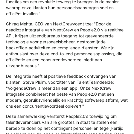
functies om een revolutie teweeg te brengen in de manier
waarop onze klanten hun personeelsaanvragen snel en
efficiënt invullen."
Chirag Mehta, CEO van
NextCrew
voegt toe: "Door de
naadloze integratie van
NextCrew
en People2.0 via realtime
API, krijgen uitzendbureaus toegang tot geavanceerde
technologie voor personeelsbeheer, gestroomlijnde
backoffice-activiteiten en compliance-diensten. We zijn
enthousiast over deze end-to-end personeelsoplossing, die
efficiëntie en een concurrentievoordeel biedt aan
uitzendbureaus."
De integratie heeft al positieve feedback ontvangen van
klanten. Steve Pluim, voorzitter van
TalentTeam
deelde:
"
VolgendeCrew
is meer dan een app. Onze
NextCrew
integratie combineert het beste van People2.0 met een
modern, gebruiksvriendelijk en krachtig softwareplatform, wat
ons een concurrentievoordeel oplevert."
Deze samenwerking versterkt People2.0’s toewijding om
talentleveranciers van alle groottes in staat te stellen een
beroep te doen op het contingent personeel en tegelijkertijd