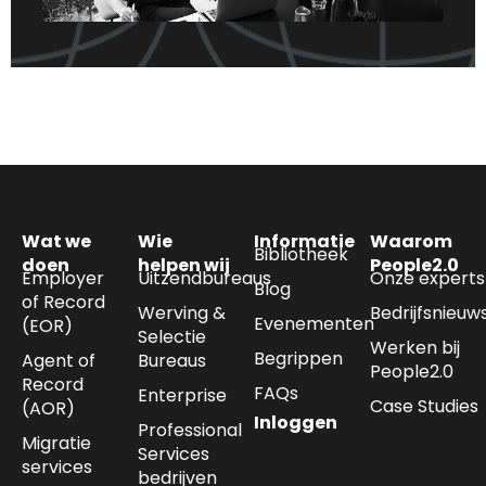
Wat we
Wie
Informatie
Waarom
Bibliotheek
doen
helpen wij
People2.0
Employer
Uitzendbureaus
Onze experts
Blog
of Record
Werving &
Bedrijfsnieuw
Evenementen
(EOR)
Selectie
Werken bij
Begrippen
Agent of
Bureaus
People2.0
Record
FAQs
Enterprise
Case Studies
(AOR)
Inloggen
Professional
Migratie
Services
services
bedrijven