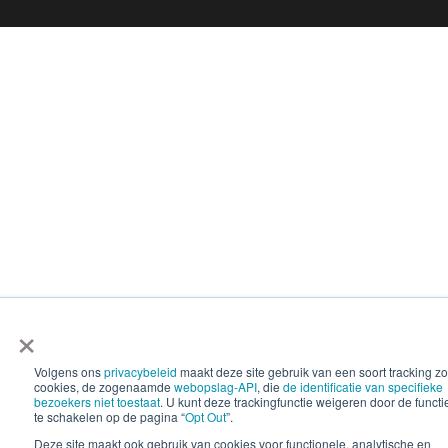
×
Volgens ons
privacybeleid
maakt deze site gebruik van een soort tracking z
cookies, de zogenaamde
webopslag-API
, die
de identificatie van specifieke
bezoekers niet toestaat
. U kunt deze trackingfunctie weigeren door de functie
te schakelen op de pagina “
Opt Out
”.
Deze site maakt ook gebruik van cookies voor functionele, analytische en