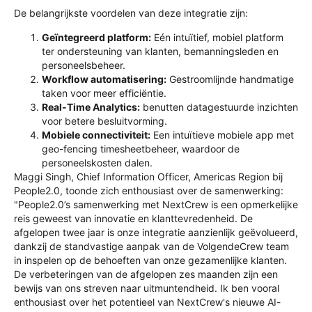
De belangrijkste voordelen van deze integratie zijn:
Geïntegreerd platform:
Eén intuïtief, mobiel platform
ter ondersteuning van klanten, bemanningsleden en
personeelsbeheer.
Workflow automatisering:
Gestroomlijnde handmatige
taken voor meer efficiëntie.
Real-Time Analytics:
benutten
datagestuurde inzichten
voor betere besluitvorming.
Mobiele connectiviteit:
Een intuïtieve mobiele app met
geo-fencing timesheetbeheer, waardoor de
personeelskosten dalen.
Maggi Singh, Chief Information Officer, Americas Region bij
People2.0, toonde zich enthousiast over de samenwerking:
"People2.0’s samenwerking met
NextCrew
is een opmerkelijke
reis geweest van innovatie en klanttevredenheid. De
afgelopen twee jaar is onze integratie aanzienlijk geëvolueerd,
dankzij de standvastige aanpak van de
VolgendeCrew
team
in
inspelen op de behoeften van onze gezamenlijke klanten.
De verbeteringen van de afgelopen zes maanden zijn een
bewijs van ons streven naar uitmuntendheid. Ik ben vooral
enthousiast over het potentieel van
NextCrew's
nieuwe AI-