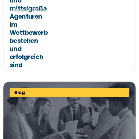
und
mittelgroße
Juni 18, 2026
Agenturen
im
Wettbewerb
bestehen
und
erfolgreich
sind
Blog