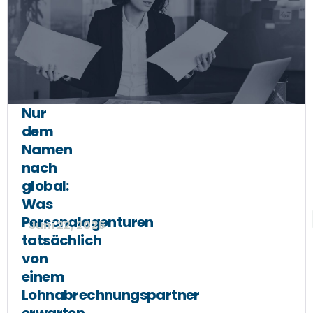
Nur
dem
Namen
nach
global:
Was
Personalagenturen
Juni 22, 2026
tatsächlich
von
einem
Lohnabrechnungspartner