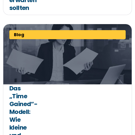
erwarten
sollten
Blog
Das
„Time
Gained“-
Modell:
Wie
kleine