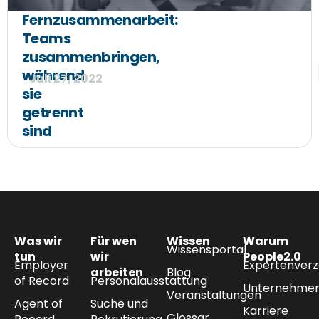
Fernzusammenarbeit:
Teams
zusammenbringen,
während
Juli 27, 2022
sie
getrennt
sind
Was wir
Für wen
Wissen
Warum
Wissensportal
tun
wir
People2.0
Employer
Expertenverz
arbeiten
Blog
of Record
Personalausstattung
Unternehmen
Veranstaltungen
Agent of
Suche und
Karriere
Glossar