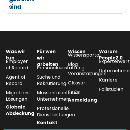
sind
Was wir
Für wen
Wissen
Warum
Wissensportal
tun
wir
People2.0
Employer
Expertenverz
arbeiten
Blog
of Record
Personalausstattung
Unternehmen
Veranstaltungen
Agent of
Suche und
Karriere
Glossar
Record
Rekrutierung
Fallstudien
FAQs
Migrations
Massentalent und
Lösungen
Unternehmen
Anmeldung
Globale
Professionelle
Abdeckung
Dienstleistungen
Kontakt