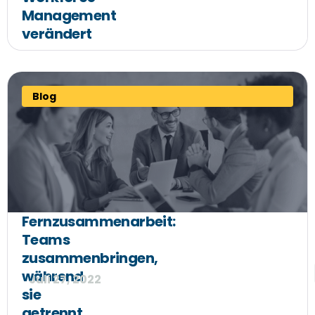
Management
verändert
Blog
Fernzusammenarbeit:
Teams
zusammenbringen,
während
Juli 27, 2022
sie
getrennt