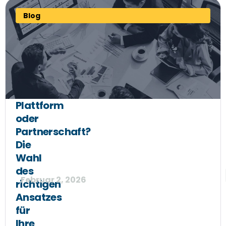
Blog
Plattform
oder
Partnerschaft?
Die
Wahl
des
Februar 2, 2026
richtigen
Ansatzes
für
Ihre