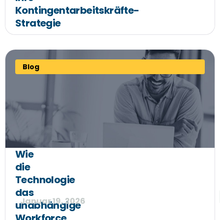
Kontingentarbeitskräfte-
Strategie
Blog
Wie
die
Technologie
das
Januar 19, 2026
unabhängige
Workforce