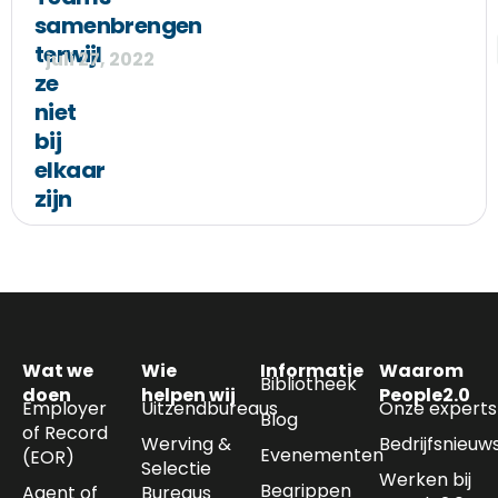
samenbrengen
terwijl
juli 27, 2022
ze
niet
bij
elkaar
zijn
Wat we
Wie
Informatie
Waarom
Bibliotheek
doen
helpen wij
People2.0
Employer
Uitzendbureaus
Onze experts
Blog
of Record
Werving &
Bedrijfsnieuw
Evenementen
(EOR)
Selectie
Werken bij
Begrippen
Agent of
Bureaus