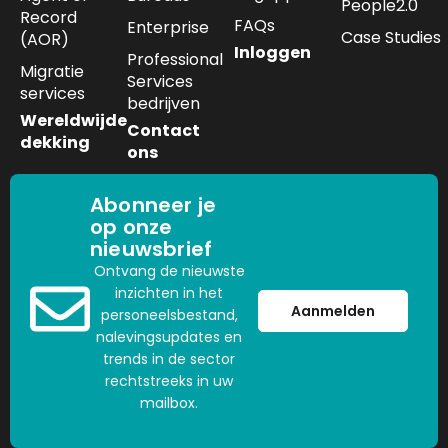
People2.0
Record
FAQs
Enterprise
Case Studies
(AOR)
Inloggen
Professional
Migratie
Services
services
bedrijven
Wereldwijde
Contact
dekking
ons
Abonneer je
op onze
nieuwsbrief
Ontvang de nieuwste
inzichten in het
Aanmelden
personeelsbestand,
nalevingsupdates en
trends in de sector
rechtstreeks in uw
mailbox.