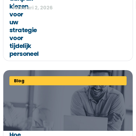
kiezen
februari 2, 2026
voor
uw
strategie
voor
tijdelijk
personeel
Blog
Hoe