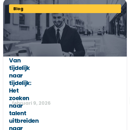
Blog
Van
tijdelijk
naar
tijdelijk:
Het
zoeken
februari 9, 2026
naar
talent
uitbreiden
naar