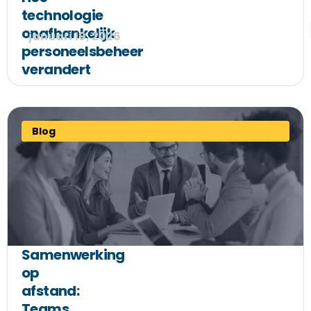
technologie
onafhankelijk
januari 19, 2026
personeelsbeheer
verandert
Blog
Samenwerking
op
afstand:
Teams