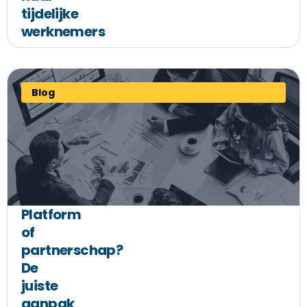
tijdelijke
werknemers
Blog
Platform
of
partnerschap?
De
juiste
aanpak