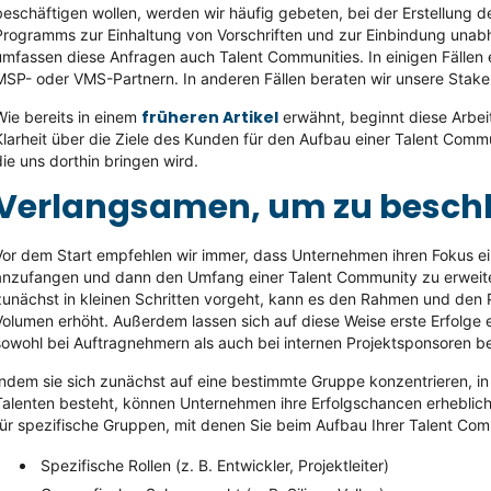
beschäftigen wollen, werden wir häufig gebeten, bei der Erstellung d
Programms zur Einhaltung von Vorschriften und zur Einbindung unabh
umfassen diese Anfragen auch Talent Communities. In einigen Fällen
MSP- oder VMS-Partnern. In anderen Fällen beraten wir unsere Stakeh
früheren Artikel
Wie bereits in einem
erwähnt, beginnt diese Arbei
Klarheit über die Ziele des Kunden für den Aufbau einer Talent Comm
die uns dorthin bringen wird.
Verlangsamen, um zu besch
Vor dem Start empfehlen wir immer, dass Unternehmen ihren Fokus ein
anzufangen und dann den Umfang einer Talent Community zu erweite
zunächst in kleinen Schritten vorgeht, kann es den Rahmen und den 
Volumen erhöht. Außerdem lassen sich auf diese Weise erste Erfolge
sowohl bei Auftragnehmern als auch bei internen Projektsponsoren 
Indem sie sich zunächst auf eine bestimmte Gruppe konzentrieren, in
Talenten besteht, können Unternehmen ihre Erfolgschancen erheblich 
für spezifische Gruppen, mit denen Sie beim Aufbau Ihrer Talent Com
Spezifische Rollen (z. B. Entwickler, Projektleiter)