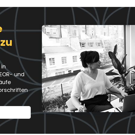
e
 zu
 in
 EOR- und
äufe
orschriften