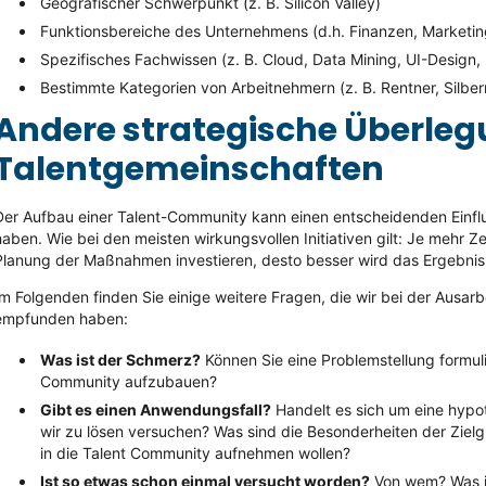
Geografischer Schwerpunkt (z. B. Silicon Valley)
Funktionsbereiche des Unternehmens (d.h. Finanzen, Marketing
Spezifisches Fachwissen (z. B. Cloud, Data Mining, UI-Design, 
Bestimmte Kategorien von Arbeitnehmern (z. B. Rentner, Silberm
Andere strategische Überleg
Talentgemeinschaften
Der Aufbau einer Talent-Community kann einen entscheidenden Einfl
haben. Wie bei den meisten wirkungsvollen Initiativen gilt: Je mehr Z
Planung der Maßnahmen investieren, desto besser wird das Ergebnis 
Im Folgenden finden Sie einige weitere Fragen, die wir bei der Ausarbe
empfunden haben:
Was ist der Schmerz?
Können Sie eine Problemstellung formuli
Community aufzubauen?
Gibt es einen Anwendungsfall?
Handelt es sich um eine hypot
wir zu lösen versuchen? Was sind die Besonderheiten der Zielgr
in die Talent Community aufnehmen wollen?
Ist so etwas schon einmal versucht worden?
Von wem? Was i