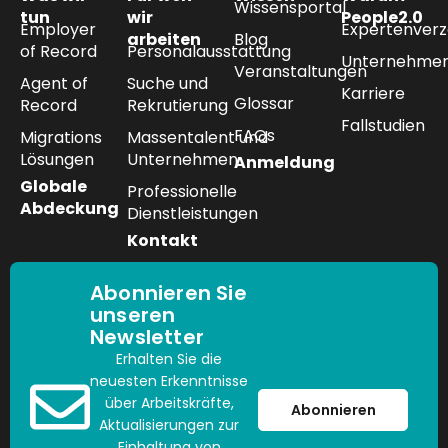
Wissensportal
tun
wir
People2.0
Employer
Expertenverz
arbeiten
Blog
of Record
Personalausstattung
Unternehmen
Veranstaltungen
Agent of
Suche und
Karriere
Glossar
Record
Rekrutierung
Fallstudien
FAQs
Migrations
Massentalent und
Lösungen
Unternehmen
Anmeldung
Globale
Professionelle
Abdeckung
Dienstleistungen
Kontakt
Abonnieren Sie
unseren
Newsletter
Erhalten Sie die
neuesten Erkenntnisse
über Arbeitskräfte,
Abonnieren
Aktualisierungen zur
Einhaltung von