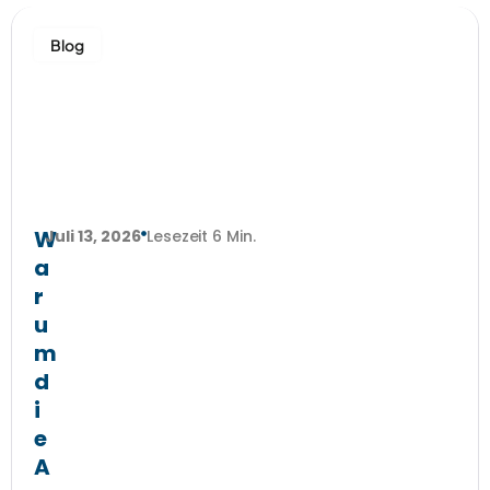
Blog
W
Juli 13, 2026
Lesezeit 6 Min.
a
r
u
m
d
i
e
A