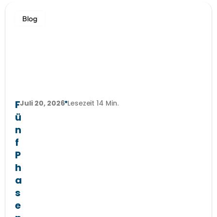
Blog
F
Juli 20, 2026
Lesezeit 14 Min.
ü
n
f
P
h
a
s
e