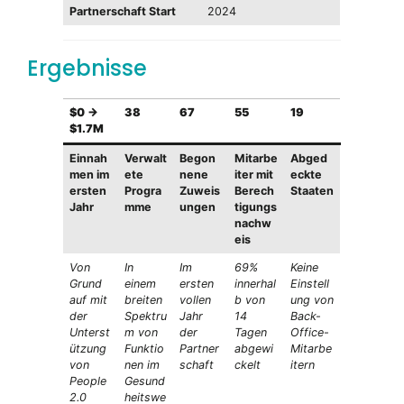
Partnerschaft Start
2024
Ergebnisse
$0 →
38
67
55
19
$1.7M
Einnah
Verwalt
Begon
Mitarbe
Abged
men im
ete
nene
iter mit
eckte
ersten
Progra
Zuweis
Berech
Staaten
Jahr
mme
ungen
tigungs
nachw
eis
Von
In
Im
69%
Keine
Grund
einem
ersten
innerhal
Einstell
auf mit
breiten
vollen
b von
ung von
der
Spektru
Jahr
14
Back-
Unterst
m von
der
Tagen
Office-
ützung
Funktio
Partner
abgewi
Mitarbe
von
nen im
schaft
ckelt
itern
People
Gesund
2.0
heitswe