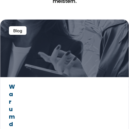
meistern.
Blog
W
a
r
u
m
d