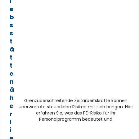
i
e
b
s
s
t
ä
t
t
e
n
ä
h
Grenzüberschreitende Zeitarbeitskräfte können
e
unerwartete steuerliche Risiken mit sich bringen. Hier
r
erfahren Sie, was das PE-Risiko für Ihr
Personalprogramm bedeutet und
l
i
e