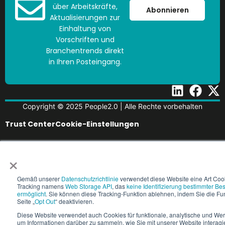
über Arbeitskräfte,
Abonnieren
Aktualisierungen zur
Einhaltung von
Vorschriften und
Branchentrends direkt
in Ihren Posteingang.
Copyright © 2025 People2.0 | Alle Rechte vorbehalten
Trust Center
Cookie-Einstellungen
×
Gemäß unserer
Datenschutzrichtlinie
verwendet diese Website eine Art Coo
Tracking namens
Web Storage API
, das
keine Identifizierung bestimmter Be
ermöglicht
. Sie können diese Tracking-Funktion ablehnen, indem Sie die Fun
Seite „
Opt Out
“ deaktivieren.
Diese Website verwendet auch Cookies für funktionale, analytische und W
um Informationen darüber zu sammeln, wie Sie mit unserer Website interagi