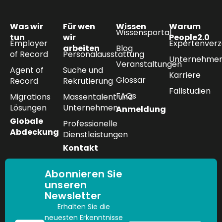
Was wir
Für wen
Wissen
Warum
Wissensportal
tun
wir
People2.0
Employer
Expertenverz
arbeiten
Blog
of Record
Personalausstattung
Unternehmen
Veranstaltungen
Agent of
Suche und
Karriere
Glossar
Record
Rekrutierung
Fallstudien
FAQs
Migrations
Massentalent und
Lösungen
Unternehmen
Anmeldung
Globale
Professionelle
Abdeckung
Dienstleistungen
Kontakt
Abonnieren Sie
unseren
Newsletter
Erhalten Sie die
neuesten Erkenntnisse