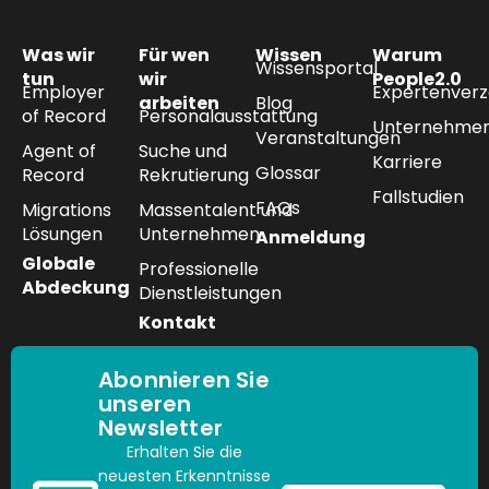
Was wir
Für wen
Wissen
Warum
Wissensportal
tun
wir
People2.0
Employer
Expertenverz
arbeiten
Blog
of Record
Personalausstattung
Unternehmen
Veranstaltungen
Agent of
Suche und
Karriere
Glossar
Record
Rekrutierung
Fallstudien
FAQs
Migrations
Massentalent und
Lösungen
Unternehmen
Anmeldung
Globale
Professionelle
Abdeckung
Dienstleistungen
Kontakt
Abonnieren Sie
unseren
Newsletter
Erhalten Sie die
neuesten Erkenntnisse