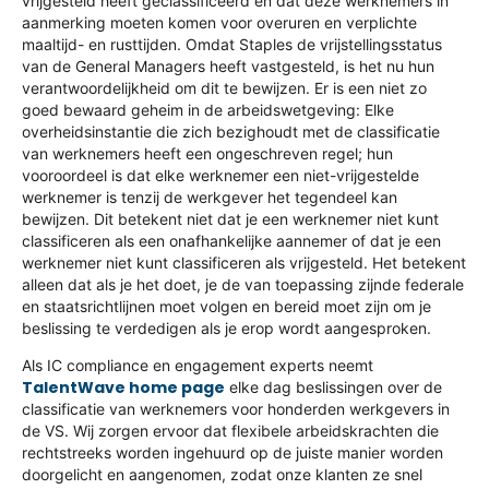
vrijgesteld heeft geclassificeerd en dat deze werknemers in
aanmerking moeten komen voor overuren en verplichte
maaltijd- en rusttijden. Omdat Staples de vrijstellingsstatus
van de General Managers heeft vastgesteld, is het nu hun
verantwoordelijkheid om dit te bewijzen. Er is een niet zo
goed bewaard geheim in de arbeidswetgeving: Elke
overheidsinstantie die zich bezighoudt met de classificatie
van werknemers heeft een ongeschreven regel; hun
vooroordeel is dat elke werknemer een niet-vrijgestelde
werknemer is tenzij de werkgever het tegendeel kan
bewijzen. Dit betekent niet dat je een werknemer niet kunt
classificeren als een onafhankelijke aannemer of dat je een
werknemer niet kunt classificeren als vrijgesteld. Het betekent
alleen dat als je het doet, je de van toepassing zijnde federale
en staatsrichtlijnen moet volgen en bereid moet zijn om je
beslissing te verdedigen als je erop wordt aangesproken.
Als IC compliance en engagement experts neemt
TalentWave home page
elke dag beslissingen over de
classificatie van werknemers voor honderden werkgevers in
de VS. Wij zorgen ervoor dat flexibele arbeidskrachten die
rechtstreeks worden ingehuurd op de juiste manier worden
doorgelicht en aangenomen, zodat onze klanten ze snel