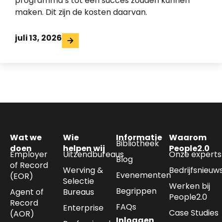
programma’s tot een succes zouden kunnen
maken. Dit zijn de kosten daarvan.
juli 13, 2026
Wat we
Wie
Informatie
Waarom
Bibliotheek
doen
helpen wij
People2.0
Employer
Uitzendbureaus
Onze experts
Blog
of Record
Werving &
Bedrijfsnieuw
Evenementen
(EOR)
Selectie
Werken bij
Begrippen
Agent of
Bureaus
People2.0
Record
FAQs
Enterprise
Case Studies
(AOR)
Inloggen